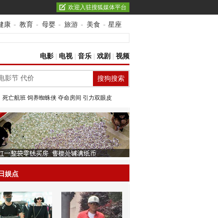
欢迎入驻搜狐媒体平台
健康
-
教育
-
母婴
-
旅游
-
美食
-
星座
电影
|
电视
|
音乐
|
戏剧
|
视频
：
死亡航班
饲养蜘蛛侠
夺命房间
引力双眼皮
日娱点