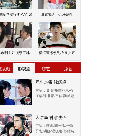
奇隆包揽行李MAN爆
谢霆锋为小儿子庆生
邹市明夫妇视察工地
杨洋穿条纹毛衣显文艺
点视频
影视剧
综艺
原创
同步热播-锦绣缘
主演：黄晓明/陈乔恩/乔
任梁/谢君豪/吕佳容/戚迹
大结局-神雕侠侣
主演：陈晓/陈妍希/张馨
予/杨明娜/毛晓彤/孙耀琦