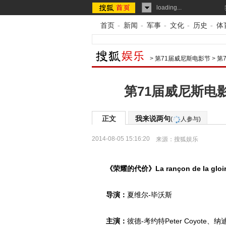
loading...
首页
-
新闻
-
军事
-
文化
-
历史
-
体
>
第71届威尼斯电影节
>
第
第71届威尼斯电
正文
我来说两句
(
人参与)
2014-08-05 15:16:20
来源：
搜狐娱乐
《荣耀的代价》La rançon de la gloi
导演：
夏维尔-毕沃斯
主演：
彼德-考约特Peter Coyote、纳迪-