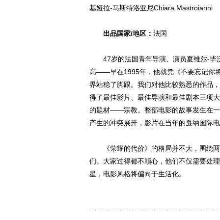
基娅拉-马斯特洛亚尼Chiara Mastroianni
出品国家/地区：
法国
47岁的法国青年导演、演员夏维尔-毕
高——早在1995年，他就凭《不要忘记
界站稳了脚跟。我们对他比较熟悉的作品，
得了最佳影片、最佳导演和最佳剧本三项大
的题材——宗教。整部电影的故事发生在一
产生的冲突展开，影片在当年的戛纳国际电
《荣耀的代价》的格局并不大，围绕两个
们。大家过得都不顺心，他们不仅需要处理
星，电影风格将偏向于生活化。