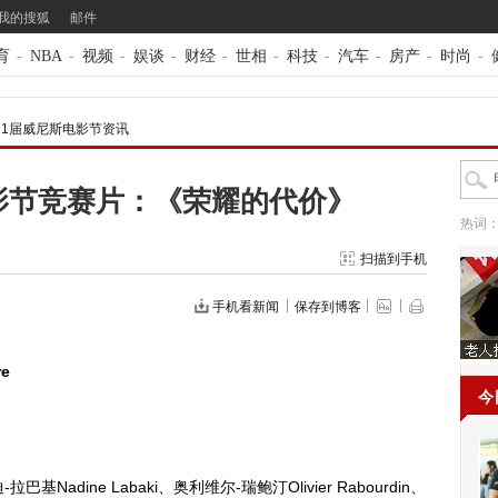
我的搜狐
邮件
育
-
NBA
-
视频
-
娱谈
-
财经
-
世相
-
科技
-
汽车
-
房产
-
时尚
-
71届威尼斯电影节资讯
影节竞赛片：《荣耀的代价》
热词
扫描到手机
手机看新闻
保存到博客
re
今
拉巴基Nadine Labaki、奥利维尔-瑞鲍汀Olivier Rabourdin、