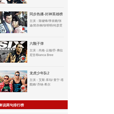
同步热播-封神英雄榜
主演：陈键锋/李依晓/张
迪/郑亦桐/张明明/何彦霓
六颗子弹
主演：尚格·云顿/乔·弗拉
尼甘/Bianca Bree
龙虎少年队2
主演：艾斯·库珀/ 查宁·塔
图姆/ 乔纳·希尔
来说两句排行榜