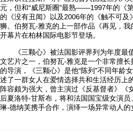
元，但和“威尼斯圈”最熟——1997年的《第
的《没有丑闻》以及2006年的《触不可
狮。伯努瓦-雅克的上一部作品《再见，我
开幕片在柏林国际电影节登场。
《三颗心》被法国影评界列为年度最值
文艺片之一，伯努瓦-雅克是一个非常擅长
的导演，《三颗心》是他“陈列”不同年龄
述了一群女人在爱情选择共和生活经历上
阵容颇为强大，曾主演过《反基督者》《
后夏洛特-甘斯布，将和法国国宝级女演员
琳-德纳芙携手合作，演绎一场异常动人的