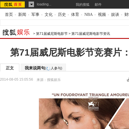
loading...
我的搜狐
邮件
首页
-
新闻
-
军事
-
文化
-
历史
-
体育
-
NBA
-
视频
-
娱谈
-
财
>
第71届威尼斯电影节
>
第71届威尼斯电影节资讯
第71届威尼斯电影节竞赛片
正文
我来说两句
(
人参与)
2014-08-05 15:05:56
来源：
搜狐娱乐