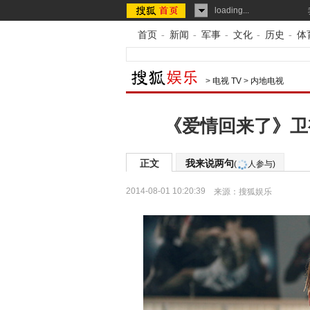
loading...
首页
-
新闻
-
军事
-
文化
-
历史
-
体
>
电视 TV
>
内地电视
《爱情回来了》卫
正文
我来说两句
(
人参与)
2014-08-01 10:20:39
来源：
搜狐娱乐