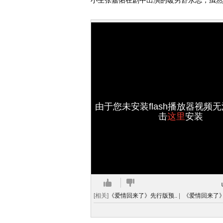
小生张嘉佑在剧中出演的暖男舒永志，虽然
由于您未安装flash播放器视频
击
这里
安装
[相关]
《爱情回来了》先行版预..
|
《爱情回来了》