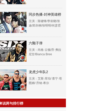
同步热播-封神英雄榜
主演：陈键锋/李依晓/张
迪/郑亦桐/张明明/何彦霓
六颗子弹
主演：尚格·云顿/乔·弗拉
尼甘/Bianca Bree
龙虎少年队2
主演：艾斯·库珀/ 查宁·塔
图姆/ 乔纳·希尔
来说两句排行榜