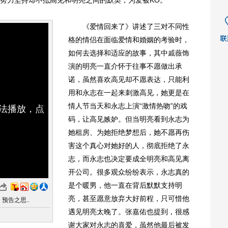
努力坚持却不抵高见和明亮之间的默契，为爱被KO。
《爱情回来了》讲述了三对不同性
格的情侣在面临爱情和婚姻的考验时，
如何去选择和适应的故事，其中
戚薇
饰
演的明亮一直介怀于往事不愿做出承
诺，虽然喜欢高见却不愿表达，只能利
用和永志在一起来刺激高见，她更是在
情人节当天和永志上演“激情热吻”的戏
无法播放，点
码，让高见嫉妒。但当明亮看到永志为
她租房、为她拒绝梦想后，她不愿再伤
害这个真心对她好的人，彻底拒绝了永
志，而永志也决定要成全明亮和高见离
开公司。很多观众纷纷表示，永志真的
是个暖男，他一直在背后默默支持明
亮，甚至愿意放弃大好前程，只可惜他
预告之思..
遇见明亮太晚了。张嘉佑也提到，很感
谢大家对永志的喜爱，虽然他最后被发