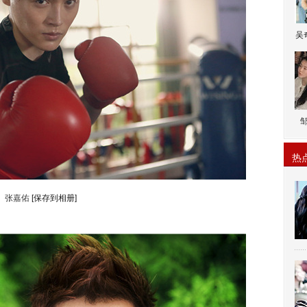
吴
热
张嘉佑
[保存到相册]