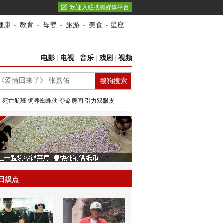
欢迎入驻搜狐媒体平台
健康
-
教育
-
母婴
-
旅游
-
美食
-
星座
电影
|
电视
|
音乐
|
戏剧
|
视频
：
死亡航班
饲养蜘蛛侠
夺命房间
引力双眼皮
日娱点