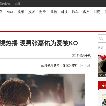
我的搜狐
邮件
育
-
NBA
-
视频
-
娱谈
-
财经
-
世相
-
科技
-
汽车
-
房产
-
时尚
-
视热播 暖男张嘉佑为爱被KO
热词
扫描到手机
手机看新闻
保存到博客
今