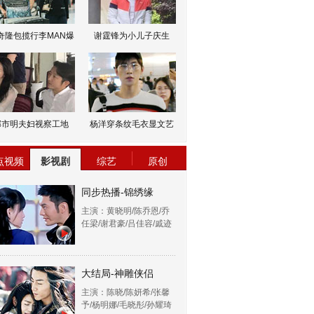
奇隆包揽行李MAN爆
谢霆锋为小儿子庆生
邹市明夫妇视察工地
杨洋穿条纹毛衣显文艺
点视频
影视剧
综艺
原创
同步热播-锦绣缘
主演：黄晓明/陈乔恩/乔
任梁/谢君豪/吕佳容/戚迹
大结局-神雕侠侣
主演：陈晓/陈妍希/张馨
予/杨明娜/毛晓彤/孙耀琦