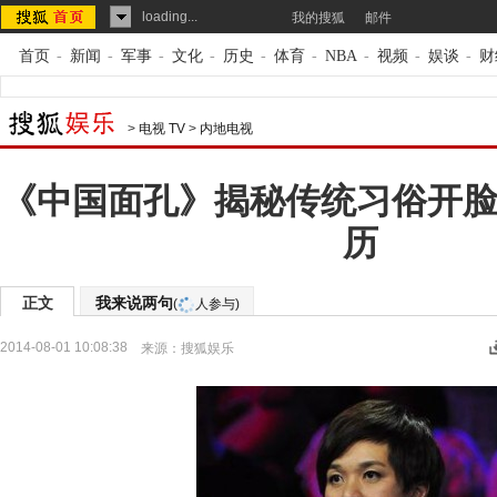
loading...
我的搜狐
邮件
首页
-
新闻
-
军事
-
文化
-
历史
-
体育
-
NBA
-
视频
-
娱谈
-
财
>
电视 TV
>
内地电视
《中国面孔》揭秘传统习俗开脸
历
正文
我来说两句
(
人参与)
2014-08-01 10:08:38
来源：
搜狐娱乐