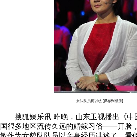
女队队员柯以敏
[保存到相册]
搜狐娱乐讯 昨晚，山东卫视播出《中
国很多地区流传久远的婚嫁习俗——开脸
敏作为女貌队队员以亲身经历讲述了，看