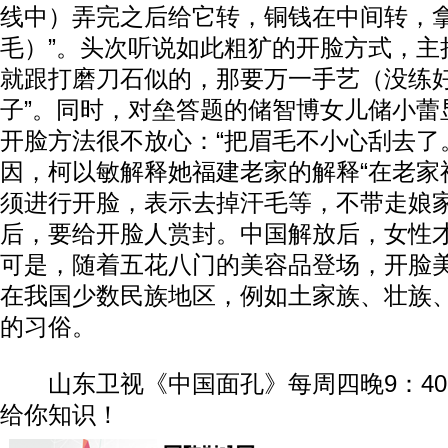
线中）弄完之后给它转，铜钱在中间转，
毛）”。头次听说如此粗犷的开脸方式，主
就跟打磨刀石似的，那要万一手艺（没练
子”。同时，对垒答题的储智博女儿储小蕾
开脸方法很不放心：“把眉毛不小心刮去了
因，柯以敏解释她福建老家的解释“在老家
须进行开脸，表示去掉汗毛等，不带走娘家
后，要给开脸人赏封。中国解放后，女性
可是，随着五花八门的美容品登场，开脸
在我国少数民族地区，例如土家族、壮族
的习俗。
山东卫视《中国面孔》每周四晚9：40
给你知识！