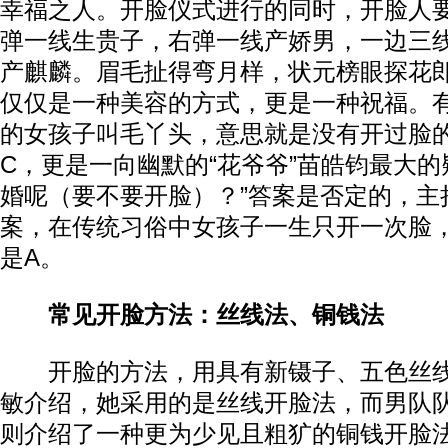
幸福之人。开脸仪式进行的同时，开脸人要
弹一线生贵子，右弹一线产娇男，一边三
产麒麟。眉毛扯得弯月样，状元榜眼探花郎
仅仅是一种美容的方式，更是一种祝福。
的女孩子叫毛丫头，意思就是没有开过脸
C，更是一向幽默的“花爷爷”苗皓钧最大的
婚呢（要不要开脸）？”答案是否定的，主
案，在传统习俗中女孩子一生只开一次脸
是A。
常见开脸方法：丝线法、铜钱法
开脸的方法，用具有新镊子、五色丝线
敏介绍，她采用的是丝线开脸法，而男队
则介绍了一种更为少见且粗犷的铜钱开脸法