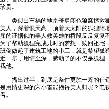
珍贵。
类似出车祸的地雷哥勇闯色狼窝拯救狐
美人，踩着恨天高、顶着大太阳的狐狸陪
屈的证据似的美人救英雄的桥段反反复复
为了帮助狐狸完成儿时的梦想，赎回祖宅
班倒做起了建筑工地的小工，就是希望狐
近一步，用情至深，感动了的不仅是狐狸
我他。
播出过半，到底是条件更胜一筹的任远
是用情更深的宋小雷能抱得美人归呢？电
看。