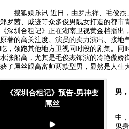
搜狐娱乐讯 近日，由
罗志祥
、毛俊杰
郑罗茜、戚迹等众多俊男靓女打造的都市
《深圳合租记》正在湖南卫视黄金档播出
原著的高关注度、演员的卖力演出、接地
吃，领跑其他地方卫视同时段的剧集。同
水涨船高，尤其是毛俊杰饰演的冷艳傲娇
获了屌丝跟高富帅两款型男，显然是人生
男，
《深圳合租记》预告-男神变
屌丝
《
中，
鬼身