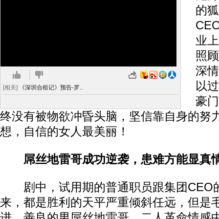
的狐
CE
业上
照顾
深情
以过
[相关]
《深圳合租记》预告-罗..
豪门
终没有被物欲冲昏头脑，坚信靠自身的努
想，自信的女人最美丽！
屌丝地雷哥成功逆袭，患难方能显真
剧中，试用期的普通职员跟集团CEO
来，都是胜利的天平严重倾斜任远，但是
进、善良的男屌丝地雷哥，二人革命情感