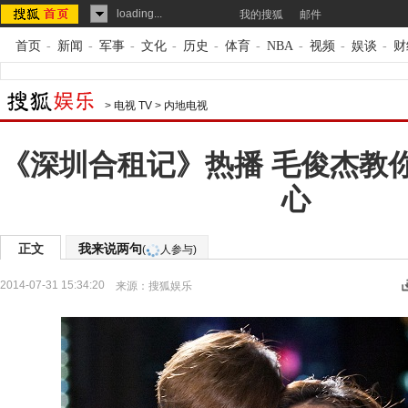
loading...
我的搜狐
邮件
首页
-
新闻
-
军事
-
文化
-
历史
-
体育
-
NBA
-
视频
-
娱谈
-
财
>
电视 TV
>
内地电视
《深圳合租记》热播 毛俊杰教
心
正文
我来说两句
(
人参与)
2014-07-31 15:34:20
来源：
搜狐娱乐