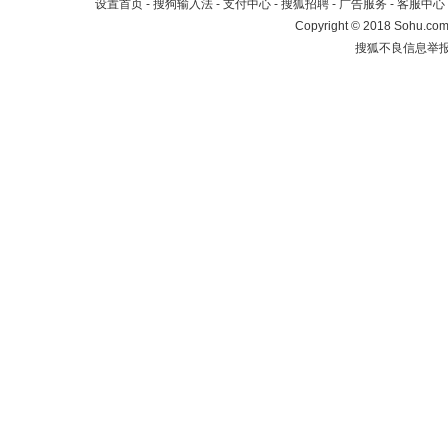
设置首页
-
搜狗输入法
-
支付中心
-
搜狐招聘
-
广告服务
-
客服中心
Copyright
©
2018 Sohu.com 
搜狐不良信息举