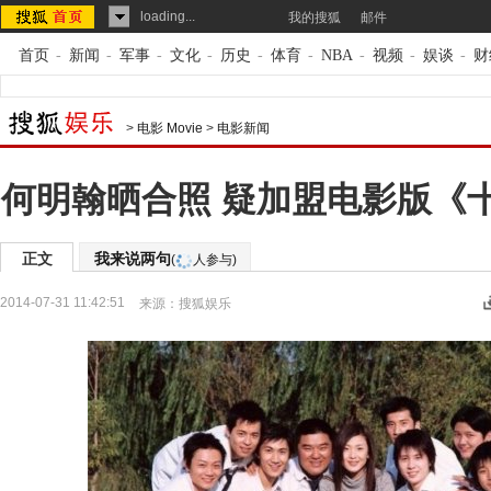
loading...
我的搜狐
邮件
首页
-
新闻
-
军事
-
文化
-
历史
-
体育
-
NBA
-
视频
-
娱谈
-
财
>
电影 Movie
>
电影新闻
何明翰晒合照 疑加盟电影版《
正文
我来说两句
(
人参与)
2014-07-31 11:42:51
来源：
搜狐娱乐