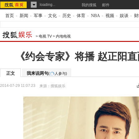
loading...
我的搜狐
邮件
首页
-
新闻
-
军事
-
文化
-
历史
-
体育
-
NBA
-
视频
-
娱谈
-
财
>
电视 TV
>
内地电视
《约会专家》将播 赵正阳直
正文
我来说两句
(
人参与)
2014-07-29 11:07:23
来源：
搜狐娱乐