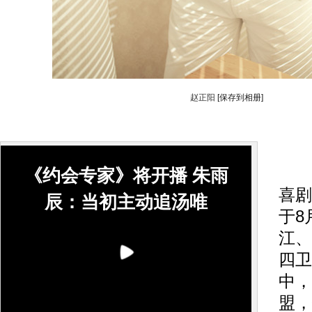
赵正阳
[保存到相册]
搜
《约会专家》将开播 朱雨
喜剧
辰：当初主动追汤唯
于8
江、
四卫
中，
盟，