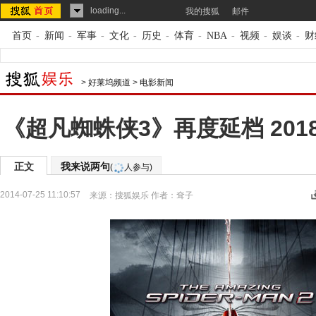
loading...
我的搜狐
邮件
首页
-
新闻
-
军事
-
文化
-
历史
-
体育
-
NBA
-
视频
-
娱谈
-
财
>
好莱坞频道
>
电影新闻
《超凡蜘蛛侠3》再度延档 20
正文
我来说两句
(
人参与)
2014-07-25 11:10:57
来源：
搜狐娱乐
作者：耷子