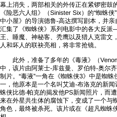
幕上消失，两部相关的外传正在紧锣密鼓
《险恶六人组》（Sinister Six）的“蜘
中小屋》的导演德鲁-高达撰写剧本，并亲
汇集了《蜘蛛侠》系列电影中的各大反派
王、睡魔、神秘客、秃鹰以及猎人克雷文
人和坏人的联袂亮相，将非常抢镜。
此外，准备了多年的《毒液》（Veno
中，该片由阿莱士-库兹曼、罗伯特-奥尔齐
制片。“毒液”一角在《蜘蛛侠3》中是蜘
一，他原本是一个名叫艾迪-布洛克的新闻
蛛侠比德-帕克的揭发他PS新闻照片，而
来在外星共生体的腐蚀下，变成了一个与
角色，最终被杀死。该片或在《超凡蜘蛛侠
相。