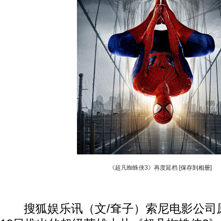
《超凡蜘蛛侠3》再度延档
[保存到相册]
搜狐娱乐讯（文/耷子）索尼电影公司原计