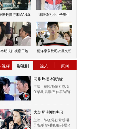
奇隆包揽行李MAN爆
谢霆锋为小儿子庆生
邹市明夫妇视察工地
杨洋穿条纹毛衣显文艺
点视频
影视剧
综艺
原创
同步热播-锦绣缘
主演：黄晓明/陈乔恩/乔
任梁/谢君豪/吕佳容/戚迹
大结局-神雕侠侣
主演：陈晓/陈妍希/张馨
予/杨明娜/毛晓彤/孙耀琦