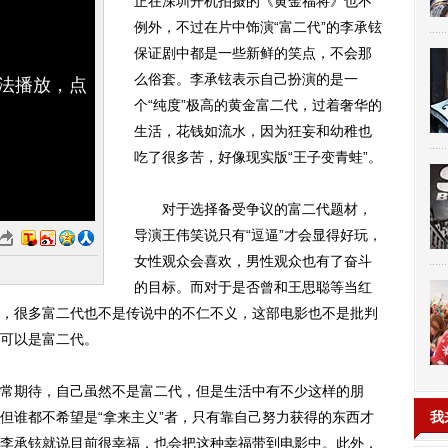
正在深圳开机拍摄的《黄金福将》也不
例外，不过在片中饰演“富二代”的李承铉
保证剧中都是一些新鲜的笑点，不会那
么俗套。李承铉表示自己扮演的是一
无法播放，点
个“纯度”极高的黄金富二代，过着奢华的
生活，花钱如流水，因为狂妄和幼稚也
吃了很多苦，好像现实版“王子变青蛙”。
对于选择备受争议的富二代题材，
导演王伟笑说只有“逗逼”才会显得好玩，
女性观众会喜欢，男性观众也有了奋斗
的目标。而对于是否曾和王思聪等当红
，很多富二代也不是传说中的不仁不义，这部电影也不是批判
可以是富二代。
期待，自己虽然不是富二代，但是生活中有不少这样的朋
但谁都不希望是“拿来主义”者，只有靠自己努力获得的东西才
我
李承铉就说目前很幸福，也会把这种幸福带到电影中。此外，