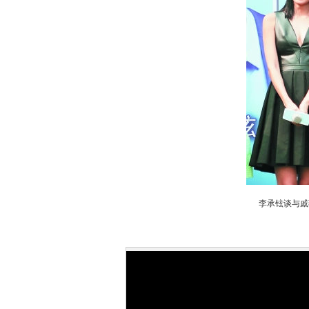
李承铉谈与