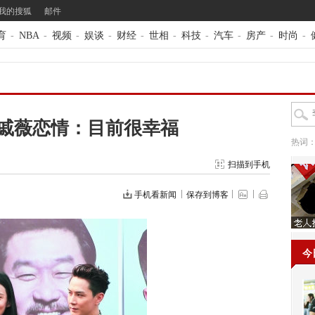
我的搜狐
邮件
育
-
NBA
-
视频
-
娱谈
-
财经
-
世相
-
科技
-
汽车
-
房产
-
时尚
-
戚薇恋情：目前很幸福
热词
扫描到手机
手机看新闻
保存到博客
今