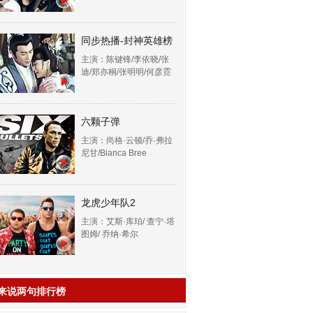
同步热播-封神英雄榜
主演：陈键锋/李依晓/张
迪/郑亦桐/张明明/何彦霓
六颗子弹
主演：尚格·云顿/乔·弗拉
尼甘/Bianca Bree
龙虎少年队2
主演：艾斯·库珀/ 查宁·塔
图姆/ 乔纳·希尔
来说两句排行榜