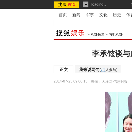
loading...
首页
-
新闻
-
军事
-
文化
-
历史
-
体
>
八卦频道
>
内地八卦
李承铉谈与
正文
我来说两句
(
人参与)
2014-07-25 09:00:15
来源：
大洋网-信息时报