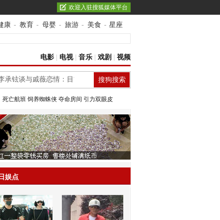
欢迎入驻搜狐媒体平台
健康
-
教育
-
母婴
-
旅游
-
美食
-
星座
电影
|
电视
|
音乐
|
戏剧
|
视频
：
死亡航班
饲养蜘蛛侠
夺命房间
引力双眼皮
日娱点