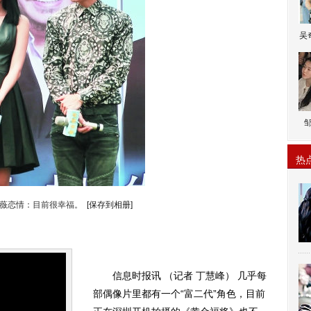
吴
热
戚薇恋情：目前很幸福。
[保存到相册]
信息时报讯 （记者 丁慧峰） 几乎每
部偶像片里都有一个“富二代”角色，目前