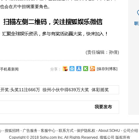
也会在片中担纲重要角色。
(责任编辑：孙倩)
[保存到博客]
手机看新闻
分享：
开奖:头奖11注666万
徐州小伙中得639万大奖
体彩摇奖
我要发布
心
-
搜狐招聘
-
广告服务
-
客服中心
-
联系方式
-
保护隐私权
-
About SOHU
-
公司介绍
Copyright
©
2018 Sohu.com Inc. All Rights Reserved. 搜狐公司
版权所有