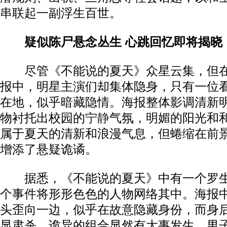
串联起一副浮生百世。
疑似陈尸悬念丛生 心跳回忆即将揭晓
尽管《不能说的夏天》众星云集，但在
报中，明星主演们却集体隐身，只有一位
在地，似乎暗藏隐情。海报整体影调清新
物衬托出校园的
宁静
气氛，明媚的阳光和
属于夏天的清新和浪漫气息，但蜷缩在前
增添了悬疑诡谲。
据悉，《不能说的夏天》中有一个罗生
个事件将形形色色的人物网络其中。海报
头歪向一边，似乎在故意隐藏身份，而身
显肃杀，诡异的组合显然有大事发生，男