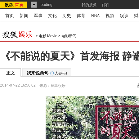
loading...
我的搜狐
邮件
首页
-
新闻
-
军事
-
文化
-
历史
-
体育
-
NBA
-
视频
-
娱谈
-
财
>
电影 Movie
>
电影新闻
《不能说的夏天》首发海报 静
正文
我来说两句
(
人参与)
2014-07-22 16:50:02
来源：
搜狐娱乐