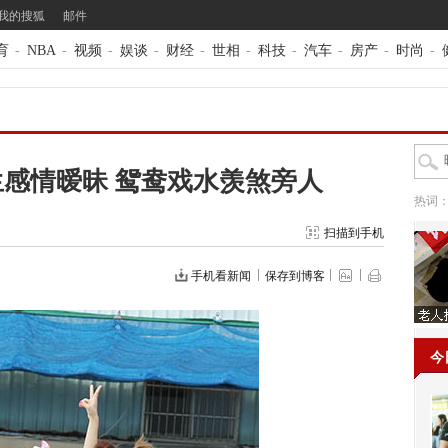
我的搜狐
邮件
育
-
NBA
-
视频
-
娱谈
-
财经
-
世相
-
科技
-
汽车
-
房产
-
时尚
-
感情暧昧 鸳鸯戏水羡煞旁人
热词
扫描到手机
手机看新闻
保存到博客
今