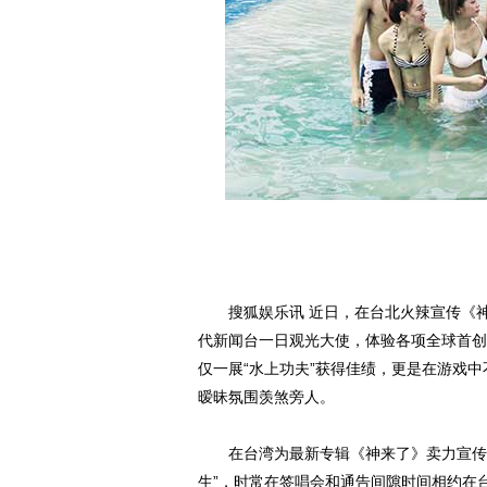
搜狐娱乐讯 近日，在台北火辣宣传《神
代新闻台一日观光大使，体验各项全球首创
仅一展“水上功夫”获得佳绩，更是在游戏
暧昧氛围羡煞旁人。
在台湾为最新专辑《神来了》卖力宣传的
生”，时常在签唱会和通告间隙时间相约在