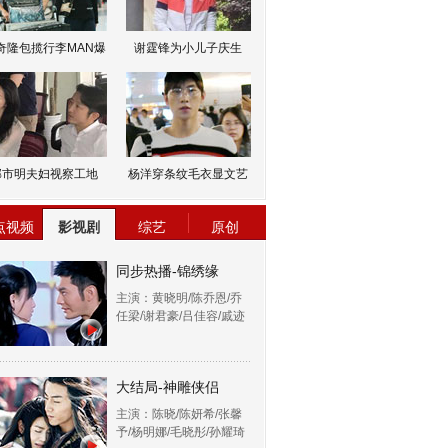
奇隆包揽行李MAN爆
谢霆锋为小儿子庆生
邹市明夫妇视察工地
杨洋穿条纹毛衣显文艺
点视频
影视剧
综艺
原创
同步热播-锦绣缘
主演：黄晓明/陈乔恩/乔
任梁/谢君豪/吕佳容/戚迹
大结局-神雕侠侣
主演：陈晓/陈妍希/张馨
予/杨明娜/毛晓彤/孙耀琦