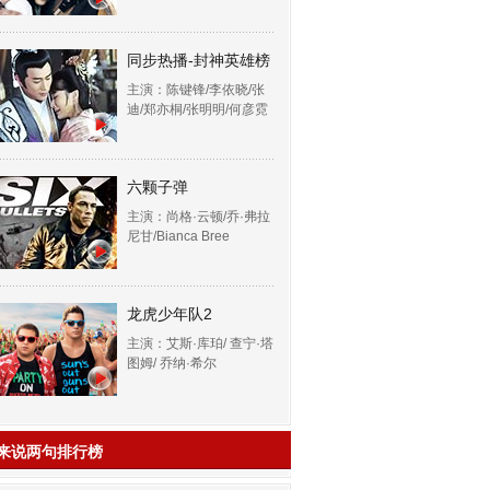
同步热播-封神英雄榜
主演：陈键锋/李依晓/张
迪/郑亦桐/张明明/何彦霓
六颗子弹
主演：尚格·云顿/乔·弗拉
尼甘/Bianca Bree
龙虎少年队2
主演：艾斯·库珀/ 查宁·塔
图姆/ 乔纳·希尔
来说两句排行榜