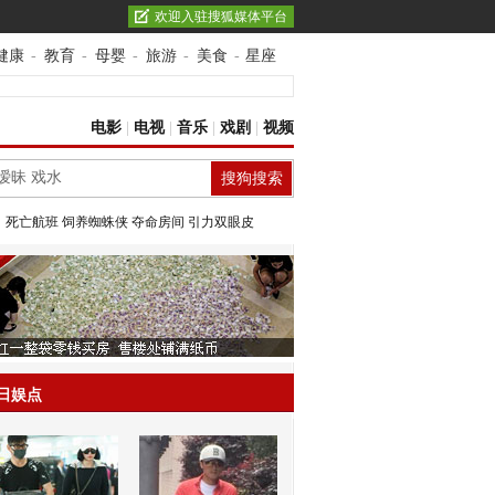
欢迎入驻搜狐媒体平台
健康
-
教育
-
母婴
-
旅游
-
美食
-
星座
电影
|
电视
|
音乐
|
戏剧
|
视频
：
死亡航班
饲养蜘蛛侠
夺命房间
引力双眼皮
日娱点