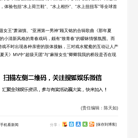
体验包括“水上荷兰鞋”、“水上相扑”、“水上扭扭车”等全球首
题女王”萧淑慎、“亚洲第一男神”顾又铭的合辑歌曲《那年夏
侬”的小清新风格的青春戏码，颇有“致青春”的暧昧情愫氛围。而
中游戏不时出现各种亲密的肢体接触，三对戏水鸳鸯的互动让人产
天》MV中“超级天团”与“麻辣女生”卿卿我我的桥段是否在现
(责任编辑：陈天如)
[保存到博客]
手机看新闻
分享：