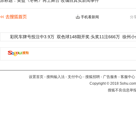
原标题：黄盈《枣树》再上舞台 改编自真实新闻事件
手机看新闻
分
彩民车牌号投注中3.9万
双色球148期开奖:头奖11注666万
徐州小
设置首页
-
搜狗输入法
-
支付中心
-
搜狐招聘
-
广告服务
-
客服中心
Copyright
©
2018 Sohu.com 
搜狐不良信息举