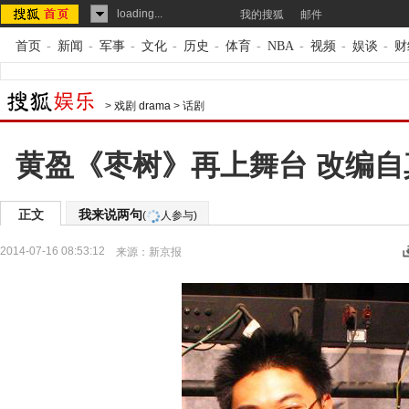
loading...
我的搜狐
邮件
首页
-
新闻
-
军事
-
文化
-
历史
-
体育
-
NBA
-
视频
-
娱谈
-
财
>
戏剧 drama
>
话剧
黄盈《枣树》再上舞台 改编
正文
我来说两句
(
人参与)
2014-07-16 08:53:12
来源：
新京报