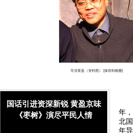
导演黄盈（资料图）
[保存到相册]
新京
国话引进资深新锐 黄盈京味
年，
《枣树》演尽平民人情
北国
年导