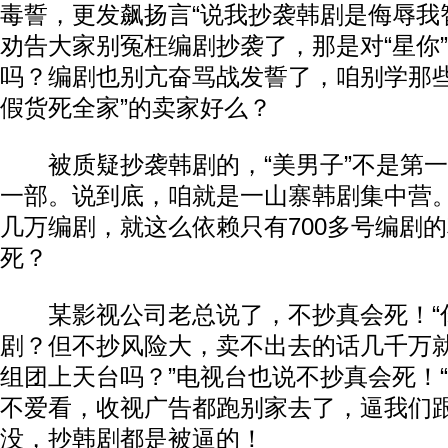
毒誓，更发飙扬言“说我抄袭韩剧是侮辱我
劝告大家别冤枉编剧抄袭了，那是对“星你
吗？编剧也别亢奋骂战发誓了，咱别学那些
假货死全家”的卖家好么？
被质疑抄袭韩剧的，“美男子”不是第一
一部。说到底，咱就是一山寨韩剧集中营
几万编剧，就这么依赖只有700多号编剧
死？
某影视公司老总说了，不抄真会死！“
剧？但不抄风险大，卖不出去的话几千万
组团上天台吗？”电视台也说不抄真会死！
不爱看，收视广告都跑别家去了，逼我们跟
没，抄韩剧都是被逼的！