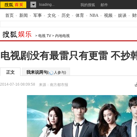
loading...
我的搜狐
邮件
首页
-
新闻
-
军事
-
文化
-
历史
-
体育
-
NBA
-
视频
-
娱谈
-
财
>
电视 TV
>
内地电视
电视剧没有最雷只有更雷 不抄
正文
我来说两句
(
人参与)
2014-07-16 08:09:58
来源：
南方都市报