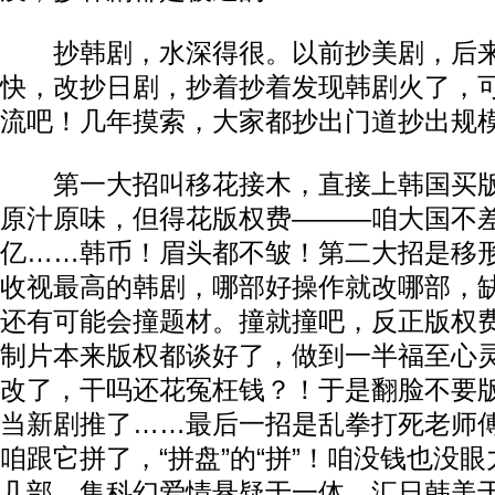
抄韩剧，水深得很。以前抄美剧，后来
快，改抄日剧，抄着抄着发现韩剧火了，
流吧！几年摸索，大家都抄出门道抄出规
第一大招叫移花接木，直接上韩国买版
原汁原味，但得花版权费———咱大国不
亿……韩币！眉头都不皱！第二大招是移
收视最高的韩剧，哪部好操作就改哪部，
还有可能会撞题材。撞就撞吧，反正版权
制片本来版权都谈好了，做到一半福至心
改了，干吗还花冤枉钱？！于是翻脸不要
当新剧推了……最后一招是乱拳打死老师
咱跟它拼了，“拼盘”的“拼”！咱没钱也没
几部，集科幻爱情悬疑于一体、汇日韩美