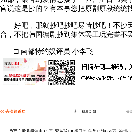
官说这是抄的？有本事您把原剧原段统统
好吧，那就抄吧抄吧尽情抄吧！不抄天
台，不把韩国编剧抄到集体罢工玩完誓不
□ 南都特约娱评员 小李飞
手机看新闻
分
彩民车牌号投注中3.9万
双色球148期开奖:头奖11注666万
徐州小