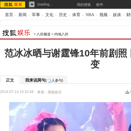
loading...
我的搜狐
邮件
首页
-
新闻
-
军事
-
文化
-
历史
-
体育
-
NBA
-
视频
-
娱谈
-
财
>
八卦频道
>
内地八卦
范冰冰晒与谢霆锋10年前剧照
变
正文
我来说两句
(
人参与)
2014-07-14 10:32:48
来源：
搜狐娱乐