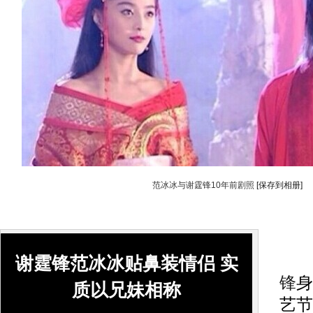
范冰冰与谢霆锋10年前剧照
[保存到相册]
搜
谢霆锋范冰冰贴鼻装情侣 实
锋
身
质以兄妹相称
艺节