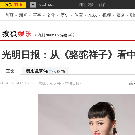
loading...
我的搜狐
邮件
首页
-
新闻
-
军事
-
文化
-
历史
-
体育
-
NBA
-
视频
-
娱谈
-
财
>
戏剧 drama
>
深度评论
光明日报：从《骆驼祥子》看
正文
我来说两句
(
人参与)
2014-07-14 09:07:53
来源：
光明网-《光明日报》