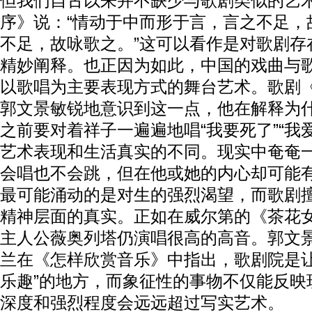
但我们自古以来并不缺少与歌剧类似的艺
序》说：“情动于中而形于言，言之不足，
不足，故咏歌之。”这可以看作是对歌剧存
精妙阐释。也正因为如此，中国的戏曲与
以歌唱为主要表现方式的舞台艺术。歌剧
郭文景敏锐地意识到这一点，他在解释为
之前要对着祥子一遍遍地唱“我要死了”“我
艺术表现和生活真实的不同。现实中奄奄
会唱也不会跳，但在他或她的内心却可能
最可能涌动的是对生的强烈渴望，而歌剧
精神层面的真实。正如在威尔第的《茶花
主人公薇奥列塔仍演唱很高的高音。郭文
兰在《怎样欣赏音乐》中指出，歌剧院是让
乐趣”的地方，而象征性的事物不仅能反映
深度和强烈程度会远远超过写实艺术。