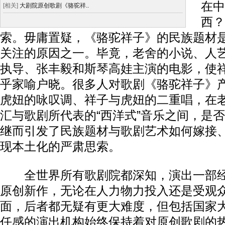
在中
[相关]
大剧院原创歌剧《骆驼祥..
西？
索。毋庸置疑，《骆驼祥子》的民族题材
关注的原因之一。毕竟，老舍的小说、人
执导、张丰毅和斯琴高娃主演的电影，使
乎家喻户晓。很多人对歌剧《骆驼祥子》
虎妞的咏叹调、祥子与虎妞的二重唱，在
汇与歌剧所代表的“西洋式”音乐之间，是
继而引发了民族题材与歌剧艺术如何嫁接
现本土化的严肃思索。
全世界所有歌剧院都深知，演出一部经
原创新作，无论在人力物力投入还是受观
面，后者都无疑有更大难度，但包括国家
任感的演出机构始终保持着对原创歌剧的