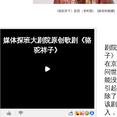
《骆驼祥子》剧照（资料图）
[保存到相册]
光
媒体探班大剧院原创歌剧《骆
剧院
驼祥子》
子》
在京
问世
能没
引起
除了
该剧
入，