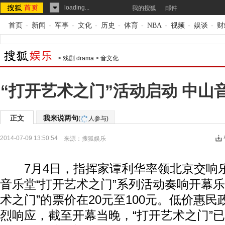
loading...
我的搜狐
邮件
首页
-
新闻
-
军事
-
文化
-
历史
-
体育
-
NBA
-
视频
-
娱谈
-
财
>
戏剧 drama
>
音文化
“打开艺术之门”活动启动 中山
正文
我来说两句
(
人参与)
2014-07-09 13:50:54
来源：
搜狐娱乐
7月4日，指挥家谭利华率领北京交响
音乐堂“打开艺术之门”系列活动奏响开幕乐
术之门”的票价在20元至100元。低价惠
烈响应，截至开幕当晚，“打开艺术之门”