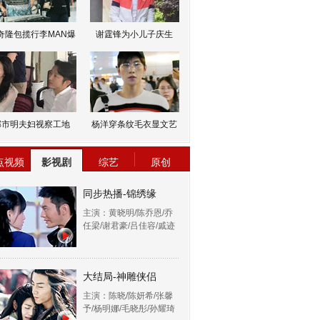
奇隆包揽行李MAN爆
谢霆锋为小儿子庆生
邹市明夫妇视察工地
杨洋穿条纹毛衣显文艺
点视频
影视剧
综艺
原创
同步热播-锦绣缘
主演：黄晓明/陈乔恩/乔
任梁/谢君豪/吕佳容/戚迹
大结局-神雕侠侣
主演：陈晓/陈妍希/张馨
予/杨明娜/毛晓彤/孙耀琦