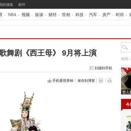
我的搜狐
邮件
育
-
NBA
-
视频
-
娱谈
-
财经
-
世相
-
科技
-
汽车
-
房产
-
时尚
-
歌舞剧《西王母》 9月将上演
热词
扫描到手机
手机看世界杯
保存到博客
今