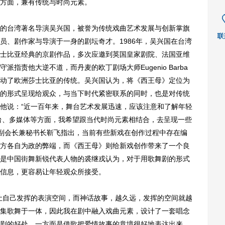
方面，兼有传统与时尚元素。
台湾著名导演吴兴国，被誉为传统戏曲艺术发展与创新掌旗
员、剧作家与导演于一身的剧坛奇才。1986年，吴兴国在台湾
士比亚经典的京剧作品，多次应邀到英国皇家剧院、法国亚维
指责他大逆不道，而丹麦的欧丁剧场大师Eugenio Barba
动了欧洲莎士比亚的传统。吴兴国认为，将《西王母》定位为
的形式呈现给观众，与当下时代紧密联系的同时，也是对传统
他说：“近一百年来，舞台艺术发展迅速，应该注意和了解年轻
台、多媒体等方面，我希望跟当代时尚元素相结合，去呈现一些
会副会长兼秘书长靳飞指出，当前有些新戏在创作过程中存在编
方各自为政的弊端，而《西王母》则给新戏创作带来了一个良
是中国街舞新锐代表人物的裘继戎认为，对于用歌舞剧的形式
信息，更容易让年轻观众所接受。
自己发挥的表演空间，而神话故事，越久远，发挥的空间就越
集歌舞于一体，因此我在剧中融入戏曲元素，设计了一套唱念
剧的好处，一方面是借歌把爱情故事的意境很好地表达出来，