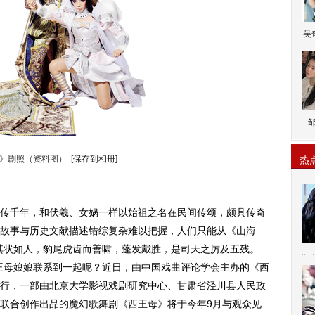
吴
》剧照（资料图）
[保存到相册]
热
千年，和伏羲、女娲一样以始祖之名在民间传颂，颇具传奇
故事与历史文献描述错综复杂难以把握，人们只能从《山海
其状如人，豹尾虎齿而善啸，蓬发戴胜，是司天之厉及五残。
王母娘娘联系到一起呢？近日，由中国戏曲评论学会主办的《西
行，一部由北京大学影视戏剧研究中心、甘肃省泾川县人民政
联合创作出品的魔幻歌舞剧《西王母》将于今年9月与观众见