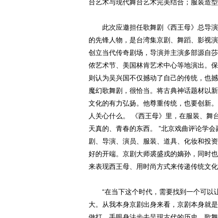
台艺术与现代舞台艺术完美结合；服装造型
此次应邀担任歌舞剧《西王母》总导演的
的先锋人物，是台湾集京剧、舞蹈、影视演
创立当代传奇剧场，导演并主演多部源自莎
侬艺术节、美国林肯艺术中心等地演出。保守派
则认为吴兴国不仅撼动了自己的传统，也撼
魔幻歌舞剧，很恰当。将古典神话题材以新
文化的有力弘扬。他尊重传统，也要创新。
人关心什么。 《西王母》里，在服装、舞
天真的、青春的东西。 ”北京戏曲评论学
剧、导演、演员、服装、道具、化妆和投资
好的开端。京剧大师裘盛戎的嫡孙，同时也
来表现西王母、用时尚方式来传递传统文化
“在当下这个时代，需要找到一个可以让
大。从我本身京剧出身来看，京剧本身就是
做打、手眼身法步去呈现古代的历史。歌舞