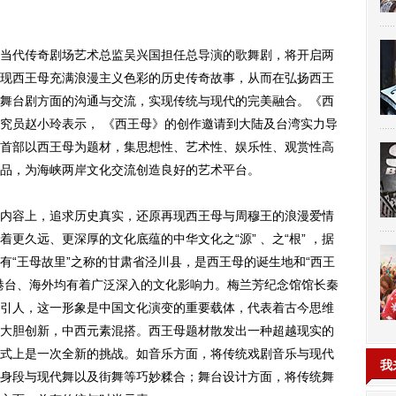
代传奇剧场艺术总监吴兴国担任总导演的歌舞剧，将开启两
现西王母充满浪漫主义色彩的历史传奇故事，从而在弘扬西王
舞台剧方面的沟通与交流，实现传统与现代的完美融合。《西
究员赵小玲表示， 《西王母》的创作邀请到大陆及台湾实力导
首部以西王母为题材，集思想性、艺术性、娱乐性、观赏性高
品，为海峡两岸文化交流创造良好的艺术平台。
容上，追求历史真实，还原再现西王母与周穆王的浪漫爱情
更久远、更深厚的文化底蕴的中华文化之“源” 、之“根” ，据
有“王母故里”之称的甘肃省泾川县，是西王母的诞生地和“西王
港台、海外均有着广泛深入的文化影响力。梅兰芳纪念馆馆长秦
引人，这一形象是中国文化演变的重要载体，代表着古今思维
大胆创新，中西元素混搭。西王母题材散发出一种超越现实的
式上是一次全新的挑战。如音乐方面，将传统戏剧音乐与现代
我
身段与现代舞以及街舞等巧妙糅合；舞台设计方面，将传统舞