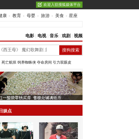
欢迎入驻搜狐媒体平台
健康
-
教育
-
母婴
-
旅游
-
美食
-
星座
电影
|
电视
|
音乐
|
戏剧
|
视频
：
死亡航班
饲养蜘蛛侠
夺命房间
引力双眼皮
日娱点