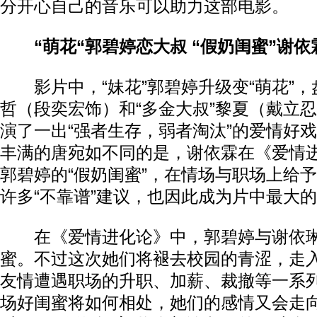
分开心自己的音乐可以助力这部电影。
“萌花“郭碧婷恋大叔 “假奶闺蜜”谢依
影片中，“妹花”郭碧婷升级变“萌花”，盘
哲（段奕宏饰）和“多金大叔”黎夏（戴立
演了一出“强者生存，弱者淘汰”的爱情好
丰满的唐宛如不同的是，谢依霖在《爱情
郭碧婷的“假奶闺蜜”，在情场与职场上给
许多“不靠谱”建议，也因此成为片中最大
在《爱情进化论》中，郭碧婷与谢依琳
蜜。不过这次她们将褪去校园的青涩，走
友情遭遇职场的升职、加薪、裁撤等一系
场好闺蜜将如何相处，她们的感情又会走向