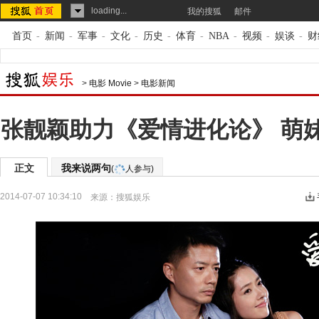
loading...
我的搜狐
邮件
首页
-
新闻
-
军事
-
文化
-
历史
-
体育
-
NBA
-
视频
-
娱谈
-
财
>
电影 Movie
>
电影新闻
张靓颖助力《爱情进化论》 萌
正文
我来说两句
(
人参与)
2014-07-07 10:34:10
来源：
搜狐娱乐