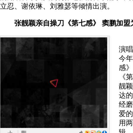
立忍、谢依琳、刘雅瑟等倾情出演。
张靓颖亲自操刀《第七感》 窦鹏加盟
张
演唱
今年
感》
《第
靓颖
达的
经磨
爱的
用两
辑，