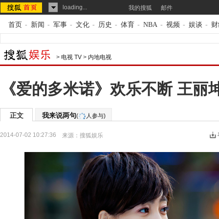
loading...
我的搜狐
邮件
首页
-
新闻
-
军事
-
文化
-
历史
-
体育
-
NBA
-
视频
-
娱谈
-
财
>
电视 TV
>
内地电视
《爱的多米诺》欢乐不断 王丽
正文
我来说两句
(
人参与)
2014-07-02 10:27:36
来源：
搜狐娱乐