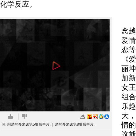
化学反应。
当
念越
爱情
恋等
《爱
丽坤
加新
女王
组合
乐趣
大，
情的
[相关]
爱的多米诺第5集预告片..
|
爱的多米诺第8集预告片..
这就