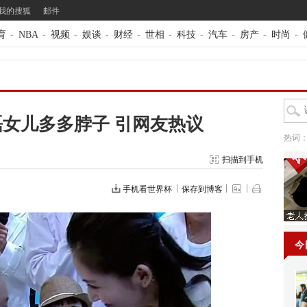
我的搜狐
邮件
育
-
NBA
-
视频
-
娱谈
-
财经
-
世相
-
科技
-
汽车
-
房产
-
时尚
-
女儿多多脖子 引网友热议
热词
扫描到手机
手机看世界杯
保存到博客
今