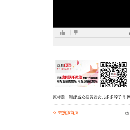
原标题：谢娜当众掐黄磊女儿多多脖子 引