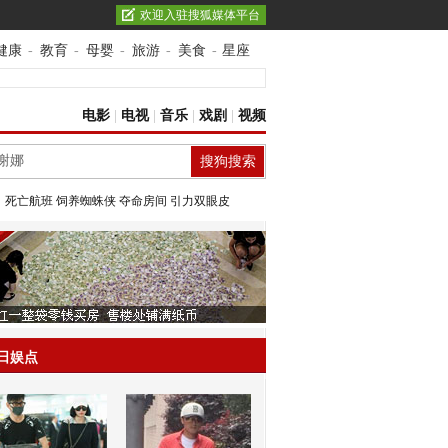
欢迎入驻搜狐媒体平台
健康
-
教育
-
母婴
-
旅游
-
美食
-
星座
电影
|
电视
|
音乐
|
戏剧
|
视频
：
死亡航班
饲养蜘蛛侠
夺命房间
引力双眼皮
日娱点