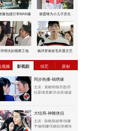
奇隆包揽行李MAN爆
谢霆锋为小儿子庆生
邹市明夫妇视察工地
杨洋穿条纹毛衣显文艺
点视频
影视剧
综艺
原创
同步热播-锦绣缘
主演：黄晓明/陈乔恩/乔
任梁/谢君豪/吕佳容/戚迹
大结局-神雕侠侣
主演：陈晓/陈妍希/张馨
予/杨明娜/毛晓彤/孙耀琦