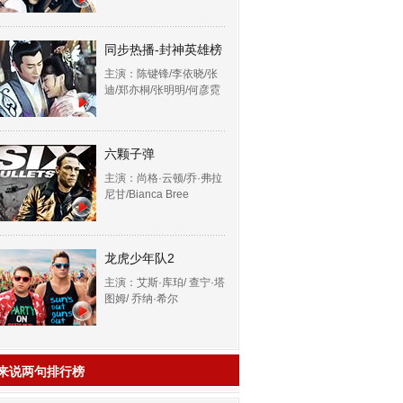
同步热播-封神英雄榜
主演：陈键锋/李依晓/张
迪/郑亦桐/张明明/何彦霓
六颗子弹
主演：尚格·云顿/乔·弗拉
尼甘/Bianca Bree
龙虎少年队2
主演：艾斯·库珀/ 查宁·塔
图姆/ 乔纳·希尔
来说两句排行榜