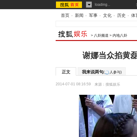
loading...
首页
-
新闻
-
军事
-
文化
-
历史
-
体
>
八卦频道
>
内地八卦
谢娜当众掐黄磊
正文
我来说两句
(
人参与)
2014-07-01 08:16:59
来源：
搜狐娱乐