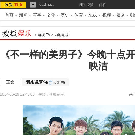
loading...
我的搜狐
邮件
首页
-
新闻
-
军事
-
文化
-
历史
-
体育
-
NBA
-
视频
-
娱谈
-
财
>
电视 TV
>
内地电视
《不一样的美男子》今晚十点开
映洁
正文
我来说两句
(
人参与)
2014-06-29 12:45:00
来源：
搜狐娱乐