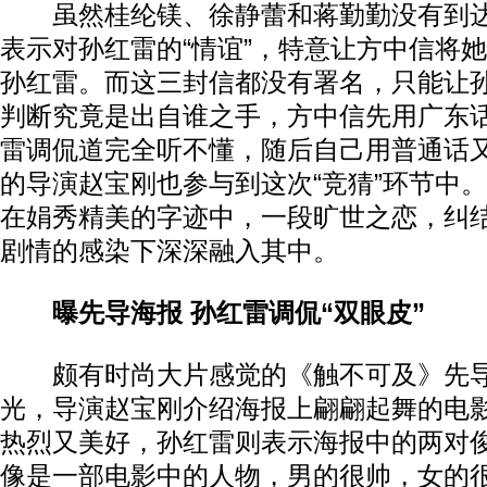
虽然桂纶镁、徐静蕾和蒋勤勤没有到达
表示对孙红雷的“情谊”，特意让方中信将
孙红雷。而这三封信都没有署名，只能让
判断究竟是出自谁之手，方中信先用广东
雷调侃道完全听不懂，随后自己用普通话
的导演赵宝刚也参与到这次“竞猜”环节中
在娟秀精美的字迹中，一段旷世之恋，纠
剧情的感染下深深融入其中。
曝先导海报 孙红雷调侃“双眼皮”
颇有时尚大片感觉的《触不可及》先导
光，导演赵宝刚介绍海报上翩翩起舞的电
热烈又美好，孙红雷则表示海报中的两对
像是一部电影中的人物，男的很帅，女的