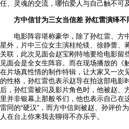
任、灵魂的交流，哪怕爱人与自己触不可
方中信甘为三女当信差 孙红雷演绎不
电影阵容堪称豪华，除了孙红雷、方
星外，片中三位女主演桂纶镁、徐静蕾、
关联，此次见面会赵宝刚特地要给电影留
见面会是全女生阵容。而在现场播放的《
在片场真性情的制作特辑，让大家又一次
的性格，孙红雷也表示赵导在拍这部电影
后，孙红雷被问及影片角色时，他被赵、
里并非银幕上那般爷们，他也表示自己在
雷同的“硬汉”，而方中信则被赵、孙评价为
人在台上你来我去聊得不亦乐乎。