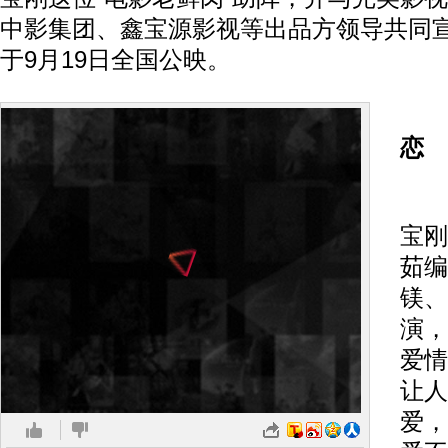
中影集团、鑫宝源影视等出品方领导共同
于9月19日全国公映。
恋
《
宝刚
茹编
镁、
演，
爱情
让人
爱，