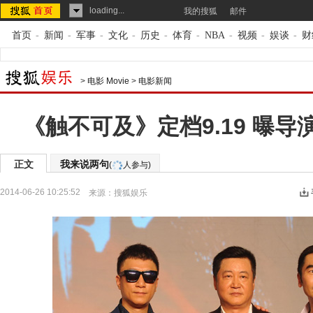
loading...
我的搜狐
邮件
首页
-
新闻
-
军事
-
文化
-
历史
-
体育
-
NBA
-
视频
-
娱谈
-
财
>
电影 Movie
>
电影新闻
《触不可及》定档9.19 曝
正文
我来说两句
(
人参与)
2014-06-26 10:25:52
来源：
搜狐娱乐