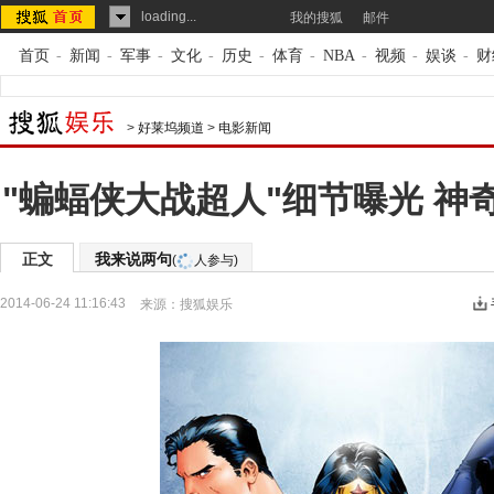
loading...
我的搜狐
邮件
首页
-
新闻
-
军事
-
文化
-
历史
-
体育
-
NBA
-
视频
-
娱谈
-
财
>
好莱坞频道
>
电影新闻
"蝙蝠侠大战超人"细节曝光 神
正文
我来说两句
(
人参与)
2014-06-24 11:16:43
来源：
搜狐娱乐