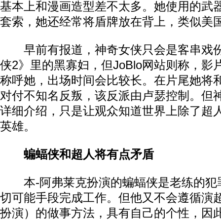
基本上和漫画造型差不太多。她使用的武
套索，她还经常将盾牌放在背上，类似美
早前有报道，神奇女侠只会是客串戏份
侠2》里的黑寡妇，但JoBlo网站则称，
称呼她，出场时间会比较长。在片尾她将
对付不知名反叛，该反派由卢瑟控制。但
详细介绍，只是让观众知道世界上除了超
英雄。
蝙蝠侠和超人将有点矛盾
本-阿弗莱克扮演的蝙蝠侠是老练的犯
切可能手段完成工作。但他又不会遵循演超
扮演）的做事方法，具有自己的个性，因