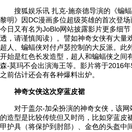
搜狐娱乐讯 扎克-施奈德导演的《蝙蝠
黎明》因DC漫画多位超级英雄的首次登场
今日又有名为JoBlo网站披露影片更多细
透，请谨慎阅读）。譬如神奇女侠有大量
超人、蝙蝠侠对付卢瑟控制的大反派。此
开始是红色长发造型，超人和蝙蝠侠之间有
森-莫玛不会出演海王等。影片将于2016年
之前估计还会有各种爆料出炉。
神奇女侠这次穿蓝皮裙
对于盖尔-加朵扮演的神奇女侠，该网
的造型是比较传统但又时尚，比如穿蓝皮
甲护具（将保护到肘部）、金色的头盔中