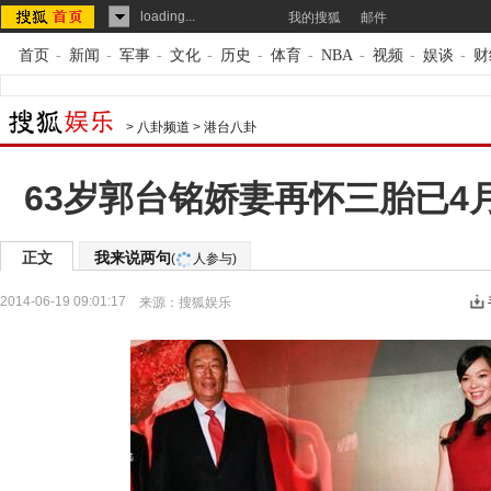
loading...
我的搜狐
邮件
首页
-
新闻
-
军事
-
文化
-
历史
-
体育
-
NBA
-
视频
-
娱谈
-
财
>
八卦频道
>
港台八卦
63岁郭台铭娇妻再怀三胎已4
正文
我来说两句
(
人参与)
2014-06-19 09:01:17
来源：
搜狐娱乐