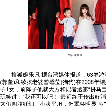
郭台铭全家。
搜狐娱乐讯 据台湾媒体报道，63岁鸿
(郭董)和续弦老婆曾馨莹(狗狗)在2008年
子1女，前阵子他就大方和记者透露“拼马
玩笑讲：“我还可以吧！”最近终于传出好
来仍四肢纤细、小腹平坦，但罩杯明显“涨