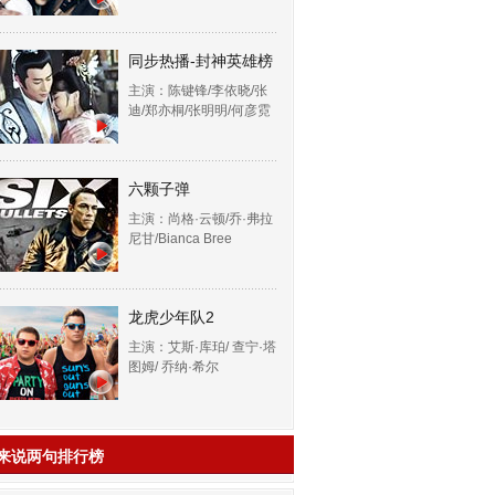
同步热播-封神英雄榜
主演：陈键锋/李依晓/张
迪/郑亦桐/张明明/何彦霓
六颗子弹
主演：尚格·云顿/乔·弗拉
尼甘/Bianca Bree
龙虎少年队2
主演：艾斯·库珀/ 查宁·塔
图姆/ 乔纳·希尔
来说两句排行榜