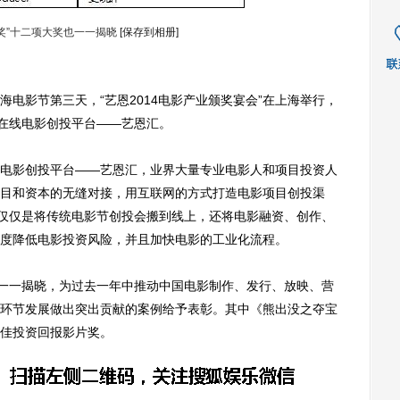
奖”十二项大奖也一一揭晓
[保存到相册]
电影节第三天，“艺恩2014电影产业颁奖宴会”在上海举行，
布在线电影创投平台——艺恩汇。
影创投平台——艺恩汇，业界大量专业电影人和项目投资人
目和资本的无缝对接，用互联网的方式打造电影项目创投渠
不仅仅是将传统电影节创投会搬到线上，还将电影融资、创作、
度降低电影投资风险，并且加快电影的工业化流程。
一一揭晓，为过去一年中推动中国电影制作、发行、放映、营
环节发展做出突出贡献的案例给予表彰。其中《熊出没之夺宝
佳投资回报影片奖。