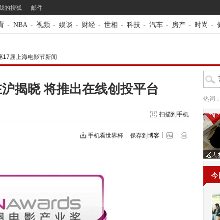
我的搜狐
邮件
育
-
NBA
-
视频
-
娱谈
-
财经
-
世相
-
科技
-
汽车
-
房产
-
时尚
-
第17届上海电影节新闻
沪揭晓 将推出在线创投平台
热词
扫描到手机
手机看世界杯
保存到博客
今