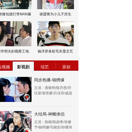
奇隆包揽行李MAN爆
谢霆锋为小儿子庆生
邹市明夫妇视察工地
杨洋穿条纹毛衣显文艺
点视频
影视剧
综艺
原创
同步热播-锦绣缘
主演：黄晓明/陈乔恩/乔
任梁/谢君豪/吕佳容/戚迹
大结局-神雕侠侣
主演：陈晓/陈妍希/张馨
予/杨明娜/毛晓彤/孙耀琦