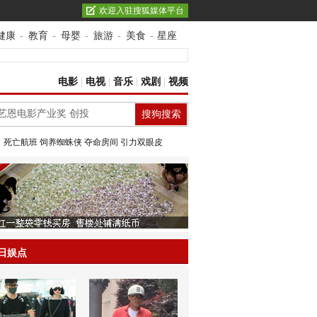
欢迎入驻搜狐媒体平台
健康
-
教育
-
母婴
-
旅游
-
美食
-
星座
电影
|
电视
|
音乐
|
戏剧
|
视频
：
死亡航班
饲养蜘蛛侠
夺命房间
引力双眼皮
日娱点