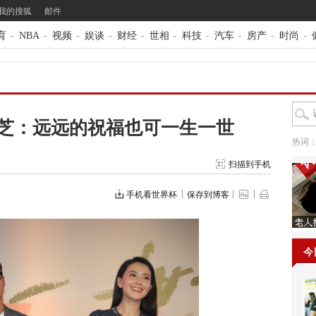
我的搜狐
邮件
育
-
NBA
-
视频
-
娱谈
-
财经
-
世相
-
科技
-
汽车
-
房产
-
时尚
-
芝：远远的祝福也可一生一世
热词
扫描到手机
手机看世界杯
保存到博客
今