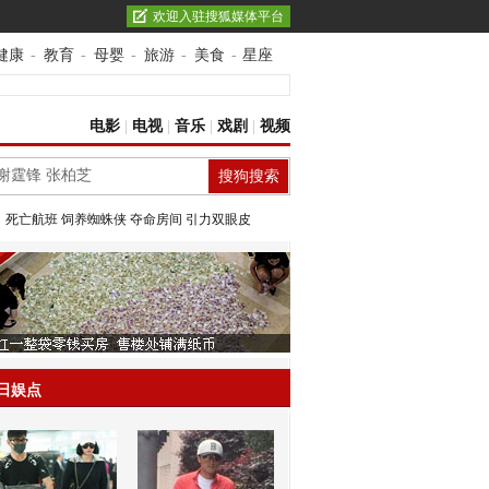
欢迎入驻搜狐媒体平台
健康
-
教育
-
母婴
-
旅游
-
美食
-
星座
电影
|
电视
|
音乐
|
戏剧
|
视频
：
死亡航班
饲养蜘蛛侠
夺命房间
引力双眼皮
日娱点