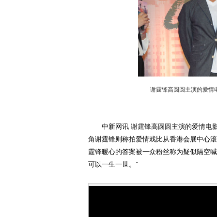
谢霆锋高圆圆主演的爱情
中新网讯
谢霆锋
高圆圆
主演的爱情电
角谢霆锋则称拍爱情戏比从香港会展中心滚
霆锋暖心的答案被一众粉丝称为疑似隔空喊
可以一生一世。”