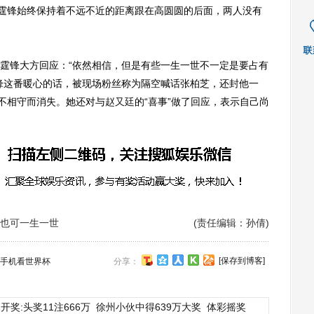
霆锋始终保持着不远不近的距离跟在高圆圆的后面，两人没有
锋大方回应：“依然相信，但是有些一生一世不一定是要占有
锋这番暖心的话，被现场粉丝称为隔空喊话张柏芝，还封他一
为不相守而消失。她还对与
赵又廷
的“喜事”做了回应，表示自己尚
也可一生一世
(责任编辑：孙倩)
[保存到博客]
手机看世界杯
分享：
开奖:头奖11注666万
徐州小伙中得639万大奖
体彩摇奖