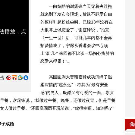
一向炫酷的谢霆锋当天穿着夹趾拖
就来到了发布会现场，放纵不羁爱自由
的模样引起粉丝尖叫。已经13年没有在
大银幕上谈恋爱了，谢霆锋说，“拍完
无法播放，点
《一生一世》后，可能几年内都不会再
拍爱情戏了，宁愿从香港会议中心顶
上‘滚’几个来回都不比谈一场掏心掏肺的
恋爱来得累！”。
高圆圆则大赞谢霆锋成功演绎了温
柔深情的“赵永远”，称其为“最有安全
感”的男人，既酷又有可爱的一面。导演
早餐，谢霆锋说，“我做过午餐、晚餐，还做过夜宵，但是早餐
女人做过早餐。”还跟高圆圆开玩笑说，“你很幸福，知道吗？”
奉子成婚
我