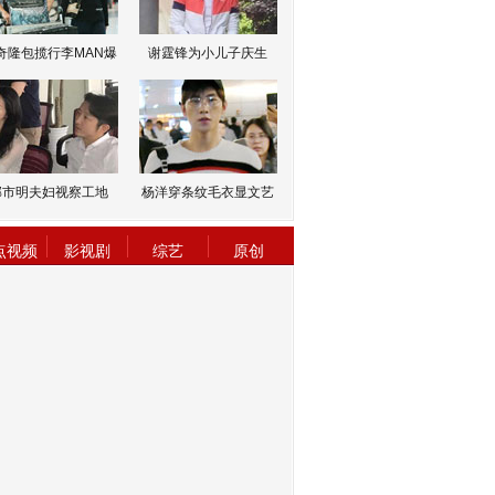
奇隆包揽行李MAN爆
谢霆锋为小儿子庆生
邹市明夫妇视察工地
杨洋穿条纹毛衣显文艺
点视频
影视剧
综艺
原创