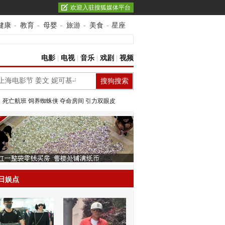
欢迎入驻搜狐媒体平台
健康
-
教育
-
母婴
-
旅游
-
美食
-
星座
电影
|
电视
|
音乐
|
戏剧
|
视频
：
死亡航班
饲养蜘蛛侠
夺命房间
引力双眼皮
日娱点