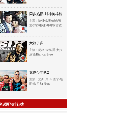
同步热播-封神英雄榜
主演：陈键锋/李依晓/张
迪/郑亦桐/张明明/何彦霓
六颗子弹
主演：尚格·云顿/乔·弗拉
尼甘/Bianca Bree
龙虎少年队2
主演：艾斯·库珀/ 查宁·塔
图姆/ 乔纳·希尔
来说两句排行榜