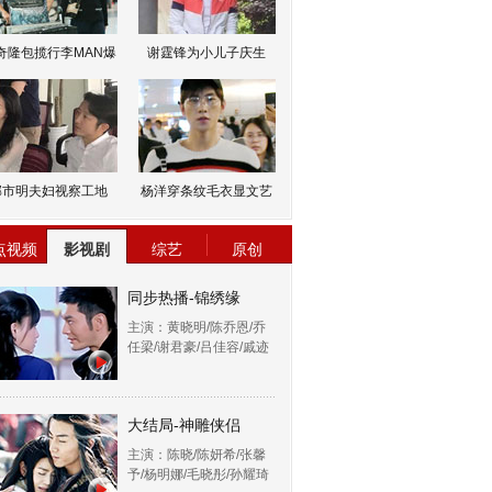
奇隆包揽行李MAN爆
谢霆锋为小儿子庆生
邹市明夫妇视察工地
杨洋穿条纹毛衣显文艺
点视频
影视剧
综艺
原创
同步热播-锦绣缘
主演：黄晓明/陈乔恩/乔
任梁/谢君豪/吕佳容/戚迹
大结局-神雕侠侣
主演：陈晓/陈妍希/张馨
予/杨明娜/毛晓彤/孙耀琦