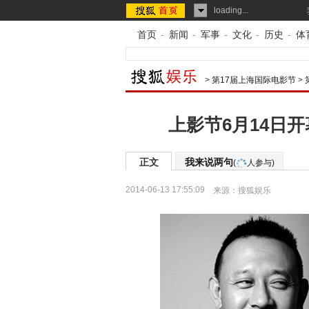
loading...
首页
-
新闻
-
军事
-
文化
-
历史
-
体
>
第17届上海国际电影节
>
上影节6月14日
正文
我来说两句
(
人参与)
2014-06-13 17:55:09
来源：
搜狐娱乐