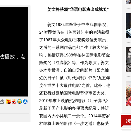
姜文将获颁“华语电影杰出成就奖”
姜文1984年毕业于中央戏剧学院，
24岁即凭借在《芙蓉镇》中的表演获得
了1987年大众电影百花奖最佳男演员，
之后的一系列作品也都产生了较大的反
响，包括获得1988年柏林国际电影节金
无法播放，点
熊奖的《红高粱》等。作为导演，姜文
亦才华横溢，自编自导的影片《阳光灿
烂的日子》被《时代周刊》评为“九五年
度全世界十大最佳电影”之首。此外，他
还获得过戛纳国际电影节评审团大奖。
2010年末上映的贺岁电影《让子弹飞》
刷新了国产电影的多项票房纪录，并斩
获国内大小奖项二十余个。2014年贺岁
我
档即将上映的新作《一步之遥》也备受