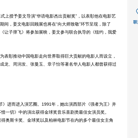
上授予姜文导演“华语电影杰出贡献奖”，以表彰他在电影艺
期间，姜文电影回顾展也将在“向大师致敬”环节呈现，除了
《让子弹飞》将参加展映，姜文参与联合执导的《纽约，我爱
表彰推动中国电影走向世界取得巨大贡献的电影人而设立，
成龙
、
周润发
、张曼玉、
章子怡
等著名华人电影人都曾获得过
节》进而进入演艺圈。1991年，她出演西部片《强者为王》并
《不惜一切》中的演出获得金球奖音乐喜剧类最佳女演员奖。
出获得奥斯卡奖、金球奖以及柏林电影节在内的多个最佳女主角