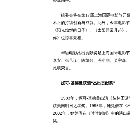
影迷期待。
组委会将在第17届上海国际电影节开幕式
术上的持续创新与成就。此外，今年电影节
《阳光灿烂的日子》、《太阳照常升起》、
你》也惊喜亮相。
华语电影杰出贡献奖是上海国际电影节为
李安、
张艺谋
、陈凯歌、
冯小刚
、吴宇森、
此项荣誉。
妮可
-
基德曼获颁“杰出贡献奖”
1983年，妮可-基德曼出演《丛林圣诞
获美国明日之星奖。1995年，她凭借在
2002年，她凭借在《时时刻刻》中的演
奖。