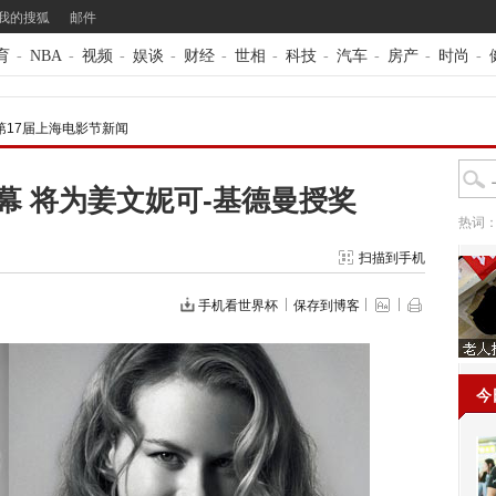
我的搜狐
邮件
育
-
NBA
-
视频
-
娱谈
-
财经
-
世相
-
科技
-
汽车
-
房产
-
时尚
-
第17届上海电影节新闻
开幕 将为姜文妮可-基德曼授奖
热词
扫描到手机
手机看世界杯
保存到博客
今