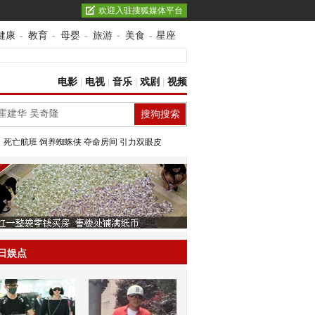
欢迎入驻搜狐媒体平台
健康
-
教育
-
母婴
-
旅游
-
美食
-
星座
电影
|
电视
|
音乐
|
戏剧
|
视频
：
死亡航班
饲养蜘蛛侠
夺命房间
引力双眼皮
日娱点