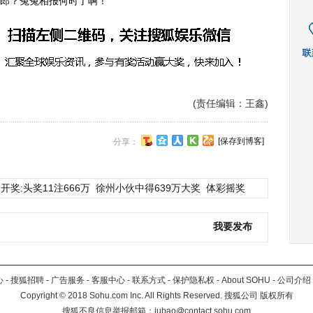
郎？冤冤相报何时了啊！”
(责任编辑：王鑫)
[保存到博客]
分享：
开奖:头奖11注666万
徐州小伙中得639万大奖
体彩摇奖
我要发布
心
-
搜狐招聘
-
广告服务
-
客服中心
-
联系方式
-
保护隐私权
-
About SOHU
-
公司介绍
Copyright
©
2018 Sohu.com Inc. All Rights Reserved. 搜狐公司
版权所有
搜狐不良信息举报邮箱：
jubao@contact.sohu.com