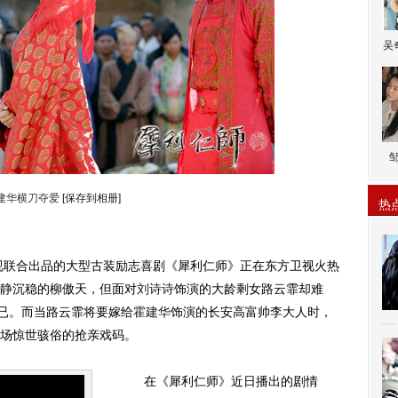
吴
建华横刀夺爱
[保存到相册]
热
联合出品的大型古装励志喜剧《犀利仁师》正在东方卫视火热
静沉稳的柳傲天，但面对
刘诗诗
饰演的大龄剩女路云霏却难
不已。而当路云霏将要嫁给
霍建华
饰演的长安高富帅李大人时，
场惊世骇俗的抢亲戏码。
在《犀利仁师》近日播出的剧情