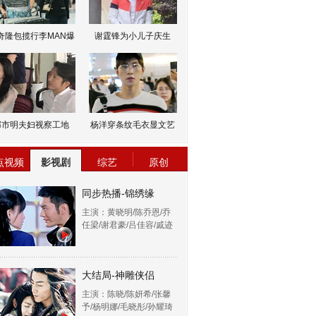
奇隆包揽行李MAN爆
谢霆锋为小儿子庆生
邹市明夫妇视察工地
杨洋穿条纹毛衣显文艺
点视频
影视剧
综艺
原创
同步热播-锦绣缘
主演：黄晓明/陈乔恩/乔
任梁/谢君豪/吕佳容/戚迹
大结局-神雕侠侣
主演：陈晓/陈妍希/张馨
予/杨明娜/毛晓彤/孙耀琦