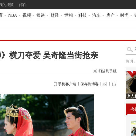
我的搜狐
邮件
育
-
NBA
-
视频
-
娱谈
-
财经
-
世相
-
科技
-
汽车
-
房产
-
时尚
-
》横刀夺爱 吴奇隆当街抢亲
热词
扫描到手机
手机客户端
保存到博客
今