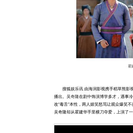
霍
搜狐娱乐讯 由海润影视携手稻草熊影视
播出。
吴奇隆
在剧中饰演博学多才，遇事冷
改“毒舌”本性，两人嬉笑怒骂让观众爆笑
吴奇隆却从霍建华手里横刀夺爱，上演了一