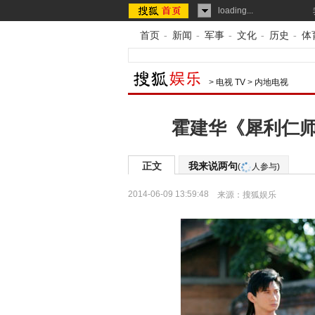
loading...
首页
-
新闻
-
军事
-
文化
-
历史
-
体
>
电视 TV
>
内地电视
霍建华《犀利仁师
正文
我来说两句
(
人参与)
2014-06-09 13:59:48
来源：
搜狐娱乐