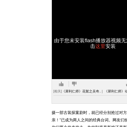
由于您未安装flash播放器视频
击
这里
安装
[相关]
《犀利仁师》花絮之吴奇..
|
《犀利仁师》动效
摄一部古装探案剧时，就已经分别抢过对方
亲！”已成为两人之间的经典台词。网友们