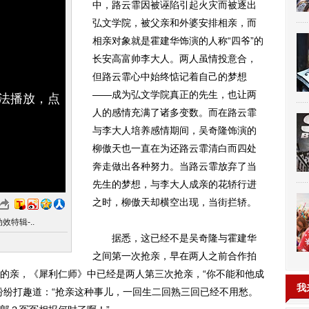
中，路云霏因被诬陷引起火灾而被逐出
弘文学院，被父亲和外婆安排相亲，而
相亲对象就是霍建华饰演的人称“四爷”的
长安高富帅李大人。两人虽情投意合，
但路云霏心中始终惦记着自己的梦想
——成为弘文学院真正的先生，也让两
无法播放，点
人的感情充满了诸多变数。而在路云霏
与李大人培养感情期间，吴奇隆饰演的
柳傲天也一直在为还路云霏清白而四处
奔走做出各种努力。当路云霏放弃了当
先生的梦想，与李大人成亲的花轿行进
之时，柳傲天却横空出现，当街拦轿。
特辑-..
据悉，这已经不是吴奇隆与霍建华
之间第一次抢亲，早在两人之前合作拍
的亲，《犀利仁师》中已经是两人第三次抢亲，“你不能和他成
我
纷纷打趣道：“抢亲这种事儿，一回生二回熟三回已经不用愁。