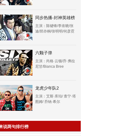
同步热播-封神英雄榜
主演：陈键锋/李依晓/张
迪/郑亦桐/张明明/何彦霓
六颗子弹
主演：尚格·云顿/乔·弗拉
尼甘/Bianca Bree
龙虎少年队2
主演：艾斯·库珀/ 查宁·塔
图姆/ 乔纳·希尔
来说两句排行榜