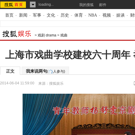
loading...
我的搜狐
邮件
首页
-
新闻
-
军事
-
文化
-
历史
-
体育
-
NBA
-
视频
-
娱谈
-
财
>
戏剧 drama
>
戏曲
上海市戏曲学校建校六十周年
正文
我来说两句
(
人参与)
2014-06-04 11:59:00
来源：
搜狐娱乐