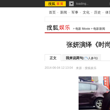
loading...
首页
-
新闻
-
军事
-
文化
-
历史
-
体
>
电影 Movie
>
电影新闻
张妍演绎《时尚
正文
我来说两句
(
人参与)
2014-06-04 12:13:04
来源：
搜狐娱乐