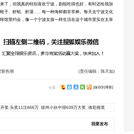
来了，但我真的特别喜欢宁波，剧组吃得也好，有时还给我加
蛏子、虾蛄、虾潺……每一种海鲜都非常棒。每天去宁波文化
啡馆里约会，像一个宁波女孩一样生活在这个城市里实在太幸
蜜新热潮
(责任编辑：陈天如)
[保存到博客]
分享：
开奖:头奖11注666万
徐州小伙中得639万大奖
体彩摇奖
我要发布