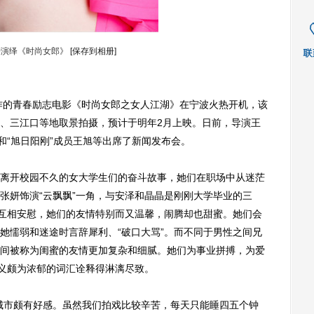
妍演绎《时尚女郎》
[保存到相册]
的青春励志电影《时尚女郎之女人江湖》在宁波火热开机，该
、三江口等地取景拍摄，预计于明年2月上映。日前，导演王
和“旭日阳刚”成员王旭等出席了新闻发布会。
开校园不久的女大学生们的奋斗故事，她们在职场中从迷茫
张妍饰演“云飘飘”一角，与安泽和晶晶是刚刚大学毕业的三
、互相安慰，她们的友情特别而又温馨，闹腾却也甜蜜。她们会
她懦弱和迷途时言辞犀利、“破口大骂”。而不同于男性之间兄
间被称为闺蜜的友情更加复杂和细腻。她们为事业拼搏，为爱
意义颇为浓郁的词汇诠释得淋漓尽致。
市颇有好感。虽然我们拍戏比较辛苦，每天只能睡四五个钟