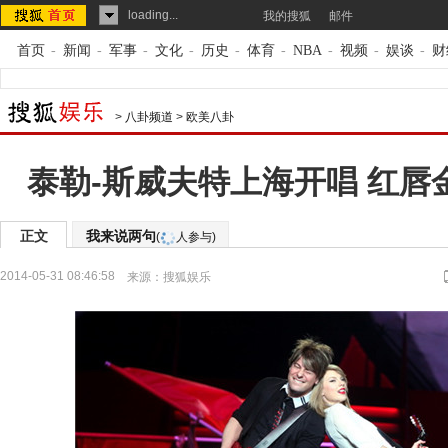
loading...
我的搜狐
邮件
首页
-
新闻
-
军事
-
文化
-
历史
-
体育
-
NBA
-
视频
-
娱谈
-
财
>
八卦频道
>
欧美八卦
泰勒-斯威夫特上海开唱 红唇
正文
我来说两句
(
人参与)
2014-05-31 08:46:58
来源：
搜狐娱乐