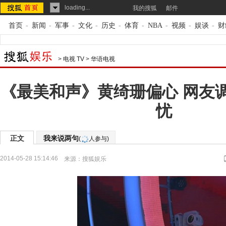
loading...
我的搜狐
邮件
首页
-
新闻
-
军事
-
文化
-
历史
-
体育
-
NBA
-
视频
-
娱谈
-
财
>
电视 TV
>
华语电视
《最美和声》黄绮珊偏心 网友
忧
正文
我来说两句
(
人参与)
2014-05-28 15:14:46
来源：
搜狐娱乐