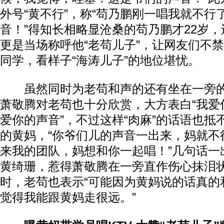
外号“黄不行”，称“苟乃鹏刚一唱我就不行
音！”得知长相略显沧桑的苟乃鹏才22岁
更是当场称呼他“老苟儿子”，让网友们不
同学，看样子“海涛儿子”的地位堪忧。
虽然同时为老苟和声的还有坐在一旁
萧敬腾对老苟也十分欣赏，大方表白“我爱
爱你的声音”，不过这样“肉麻”的话语也抵
的黄妈，“你爷们儿的声音一出来，妈就不
来我的团队，妈想和你一起唱！”几句话一
黄绮珊，惹得萧敬腾在一旁直作伤心抹泪
时，老苟也表示“可能因为黄妈说的话真的
觉得我能跟黄妈走很远。”