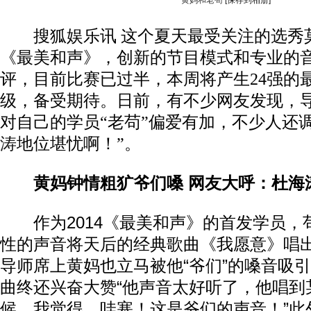
黄妈和老苟
[保存到相册]
搜狐娱乐讯 这个夏天最受关注的选秀
《最美和声》，创新的节目模式和专业的
评，目前比赛已过半，本周将产生24强的
级，备受期待。日前，有不少网友发现，
对自己的学员“老苟”偏爱有加，不少人还
涛
地位堪忧啊！”。
黄妈钟情粗犷爷们嗓 网友大呼：杜海
作为2014《最美和声》的首发学员，
性的声音将天后的经典歌曲《我愿意》唱
导师席上黄妈也立马被他“爷们”的嗓音吸
曲终还兴奋大赞“他声音太好听了，他唱到
候，我觉得，哇塞！这是爷们的声音！”此