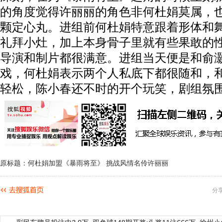
的角度觉得许丽丽的角色非何杜娟莫属，
颗定心丸。进组前何杜娟特意跟着形体和
礼拜小灶，加上本身骨子里就有些果敢的
导演和制片都很满意。进组当天便是和俞
戏，何杜娟表示两个人私底下都很随和，
轻松，陈小春还不时的开个玩笑，剧组氛
原标题：何杜娟加盟《暴雨将至》 挑战风情名伶许丽丽
分