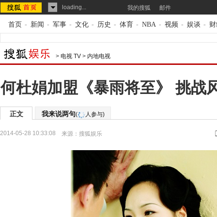
loading...
我的搜狐
邮件
首页
-
新闻
-
军事
-
文化
-
历史
-
体育
-
NBA
-
视频
-
娱谈
-
财
>
电视 TV
>
内地电视
何杜娟加盟《暴雨将至》 挑战
正文
我来说两句
(
人参与)
2014-05-28 10:33:08
来源：
搜狐娱乐