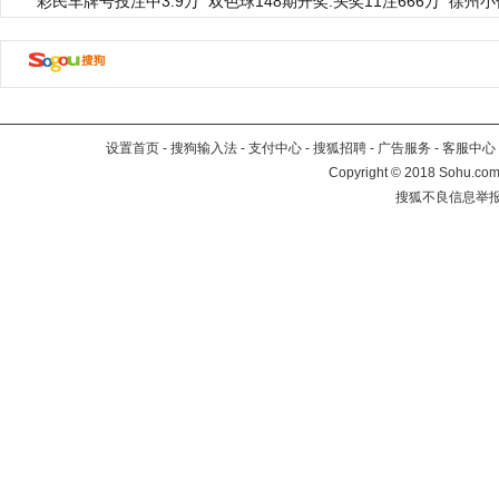
彩民车牌号投注中3.9万
双色球148期开奖:头奖11注666万
徐州小
设置首页
-
搜狗输入法
-
支付中心
-
搜狐招聘
-
广告服务
-
客服中心
Copyright
©
2018 Sohu.com 
搜狐不良信息举