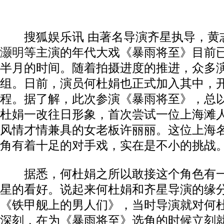
搜狐娱乐讯 由著名导演齐星执导，黄
灏明
等主演的年代大戏《暴雨将至》目前
半月的时间。随着拍摄进度的推进，众多
组。日前，演员何杜娟也正式加入其中，
程。据了解，此次参演《暴雨将至》，总
杜娟一改往日形象，首次尝试一位上海滩
风情才情兼具的女老板许丽丽。这位上海
角有着十足的对手戏，实在是不小的挑战
据悉，何杜娟之所以敢接这个角色有一
星的看好。说起来何杜娟和齐星导演的缘
《铁甲舰上的男人们》，当时导演就对何
深刻，在为《暴雨将至》选角的时候立刻