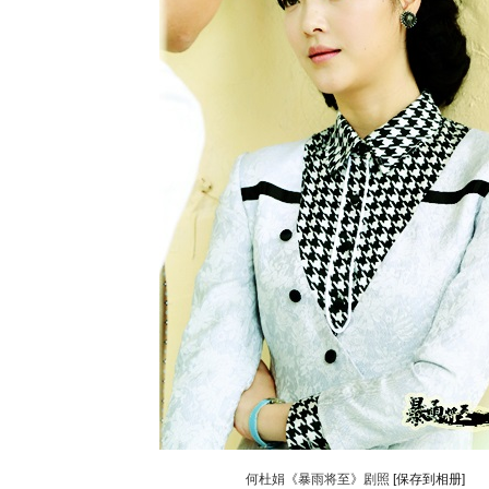
何杜娟《暴雨将至》剧照
[保存到相册]