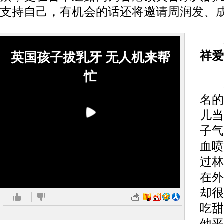
支持自己，有机会的话还将邀请
周润发
、
林
祥爱
英国孩子拔乳牙 无人机来帮
忙
林
名的
儿当
子气
血喷
过林
在外
却很
吃甜