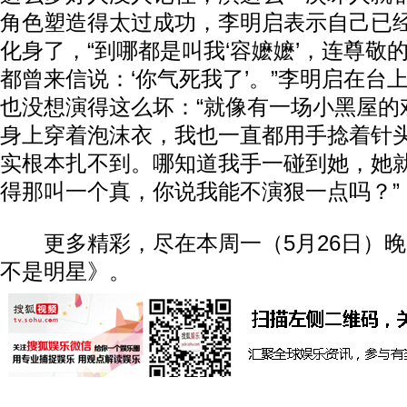
角色塑造得太过成功，李明启表示自己已经
化身了，“到哪都是叫我‘容嬷嬷’，连尊敬
都曾来信说：‘你气死我了’。”李明启在台
也没想演得这么坏：“就像有一场小黑屋的
身上穿着泡沫衣，我也一直都用手捻着针
实根本扎不到。哪知道我手一碰到她，她
得那叫一个真，你说我能不演狠一点吗？”
更多精彩，尽在本周一（5月26日）晚2
不是明星》。