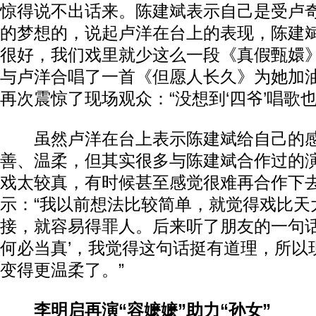
惊得说不出话来。陈建斌表示自己是受卢
的梦想的，说起卢洋在台上的表现，陈建斌
很好，我们戏里就少这么一段《真假甄嬛》
与卢洋合唱了一首《但愿人长久》为她加
再次震惊了现场观众：“没想到‘四爷’唱歌
虽然卢洋在台上表示陈建斌给自己的感
善、温柔，但其实很多与陈建斌合作过的
戏太较真，有时候甚至感觉很难再合作下
示：“我以前想法比较简单，就觉得戏比天
接，就容易得罪人。后来听了朋友的一句话
何必当真’，我觉得这句话挺有道理，所以
变得更温柔了。”
李明启再演“容嬷嬷”助力“孙女”