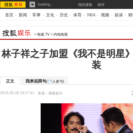
loading...
我的搜狐
邮件
首页
-
新闻
-
军事
-
文化
-
历史
-
体育
-
NBA
-
视频
-
娱谈
-
财
>
电视 TV
>
内地电视
林子祥之子加盟《我不是明星
装
正文
我来说两句
(
人参与)
2014-05-26 10:17:41
来源：
搜狐娱乐