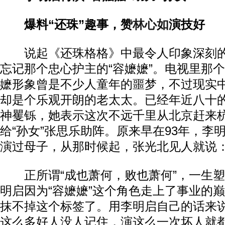
爆料“还珠”趣事，赞
林心如
演技好
说起《还珠格格》中最令人印象深刻的
忘记那个忠心护主的“容嬷嬷”。电视里那个
嬷形象曾是不少人童年的噩梦，不过现实中
却是个乐观开朗的老太太。已经年近八十
神矍铄，她表示这次不远千里从北京赶来
给“孙女”张思乐助阵。原来早在93年，李
演过母子，从那时候起，张光北见人就说：
正所谓“成也萧何，败也萧何”，一生塑
明启因为“容嬷嬷”这个角色走上了事业的
抹不掉这个标签了。用李明启自己的话来说
这么多好人没人记住，演这么一次坏人就都