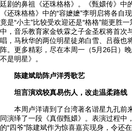
廷剧的鼻祖《还珠格格》。《甄嬛传》中的
《还珠格格》中的“容嬷嬷”李明启将各自
竟是“小主”比较受欢迎还是“格格”能更胜
中，音乐教育家金铁霖之子金圣权将首次
唱，马秋华的两位明星徒弟白雪、吕薇也
阵。更多精彩，尽在本周一（5月26日）晚2
不是明星》。
陈建斌助阵卢洋秀歌艺
坦言演戏较真易伤人，改走温柔路线
本周卢洋请到了台湾著名谐星九孔前来
同演绎了一段《真假甄嬛》。表演过程中
的“四爷”陈建斌作为惊喜嘉宾现身，令还