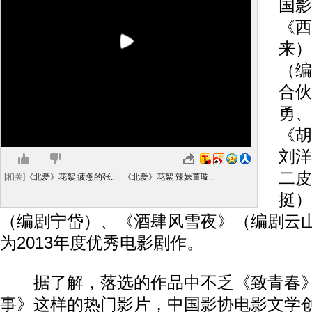
国影
《西
来）
（编
合伙
勇、
《胡
刘洋
二皮
[相关]
《北爱》花絮 疲惫的张..
|
《北爱》花絮 辣妹董璇..
挺）
（编剧宁岱）、《酒肆风雪夜》（编剧云
为2013年度优秀电影剧作。
据了解，落选的作品中不乏《致青春》
事》这样的热门影片，中国影协电影文学