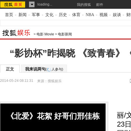
loading...
我的搜狐
邮件
首页
-
新闻
-
军事
-
文化
-
历史
-
体育
-
NBA
-
视频
-
娱谈
-
财
>
电影 Movie
>
电影新闻
“影协杯”昨揭晓 《致青春》
正文
我来说两句
(
人参与)
2014-05-24 08:11:31
来源：
搜狐娱乐
搜
丽/
《北爱》花絮 好哥们邢佳栋
23