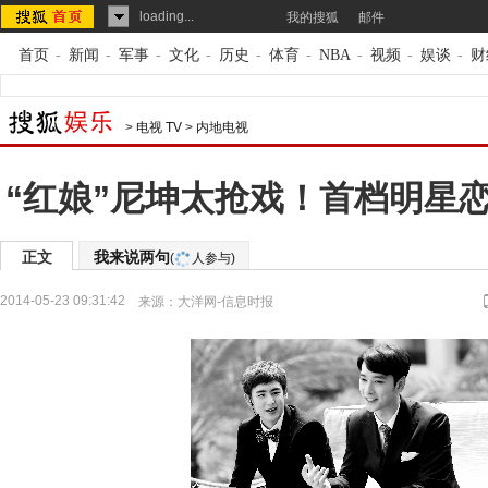
loading...
我的搜狐
邮件
首页
-
新闻
-
军事
-
文化
-
历史
-
体育
-
NBA
-
视频
-
娱谈
-
财
>
电视 TV
>
内地电视
“红娘”尼坤太抢戏！首档明星
正文
我来说两句
(
人参与)
2014-05-23 09:31:42
来源：
大洋网-信息时报