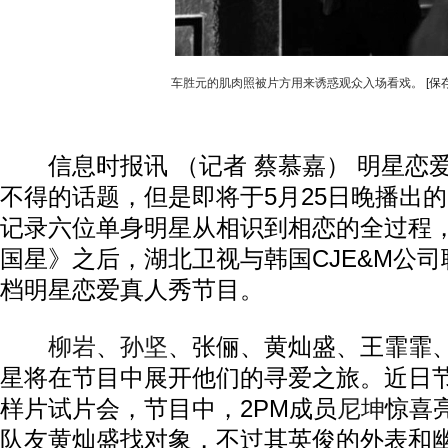
车胜元的肌肉照被片方用来诱惑观众入场看戏。
[保
信息时报讯 （记者 蔡慕嘉） 明星恋
不得的话题，但是即将于5月25日晚播出
记录六位单身明星从相识到相恋的全过程
国星》之后，湖北卫视与韩国CJE&M公
档明星恋爱真人秀节目。
柳岩
、
孙坚
、张俪、黄灿盛、王霏霏
星将在节目中展开他们的寻爱之旅。近日
样片试片会，节目中，2PM成员
尼坤
惊喜
队友黄灿盛找对象，不过其英俊的外表和