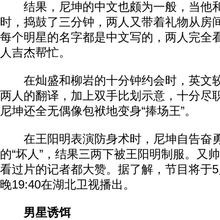
结果，尼坤的中文也颇为一般，当他和
时，捣鼓了三分钟，两人又带着礼物从房
每个明星的名字都是中文写的，两人完全
人吉杰帮忙。
在灿盛和柳岩的十分钟约会时，英文较
两人的翻译，加上双手比划示意，十分尽
尼坤还全无偶像包袱地变身“捧场王”。
在王阳明表演防身术时，尼坤自告奋勇
的“坏人”，结果三两下被王阳明制服。又
看过片的记者都大赞。据了解，节目将于5
晚19:40在湖北卫视播出。
男星诱饵