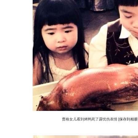
曹格女儿看到烤鸭死了露忧伤表情
[保存到相册