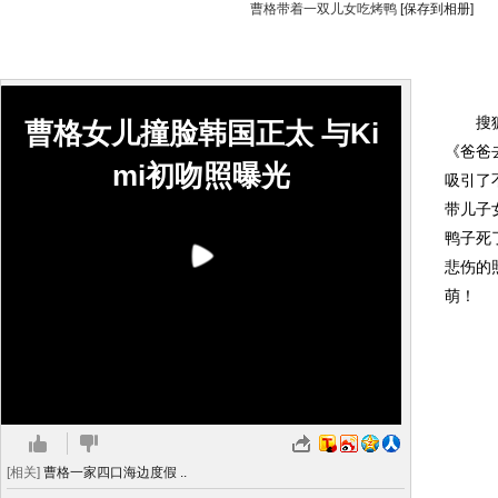
曹格带着一双儿女吃烤鸭
[保存到相册]
搜狐娱
曹格女儿撞脸韩国正太 与Ki
《爸爸
mi初吻照曝光
吸引了
带儿子
鸭子死
悲伤的
萌！
[相关]
曹格一家四口海边度假 ..