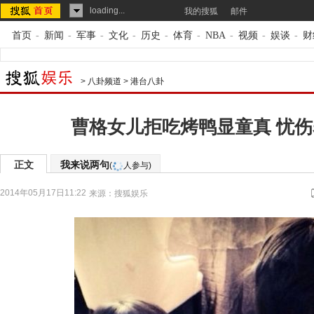
loading...
我的搜狐
邮件
首页
-
新闻
-
军事
-
文化
-
历史
-
体育
-
NBA
-
视频
-
娱谈
-
财
>
八卦频道
>
港台八卦
曹格女儿拒吃烤鸭显童真 忧
正文
我来说两句
(
人参与)
2014年05月17日11:22
来源：
搜狐娱乐