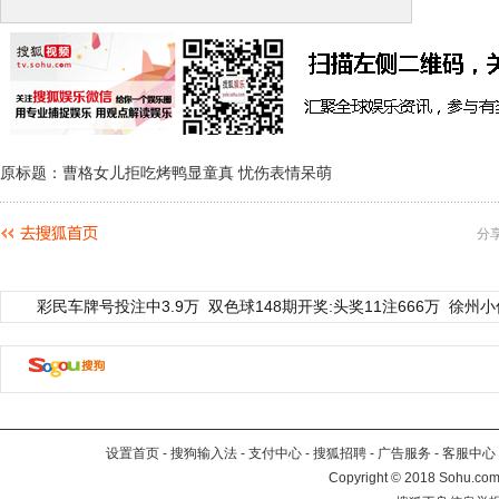
原标题：曹格女儿拒吃烤鸭显童真 忧伤表情呆萌
分
彩民车牌号投注中3.9万
双色球148期开奖:头奖11注666万
徐州小
设置首页
-
搜狗输入法
-
支付中心
-
搜狐招聘
-
广告服务
-
客服中心
Copyright
©
2018 Sohu.com 