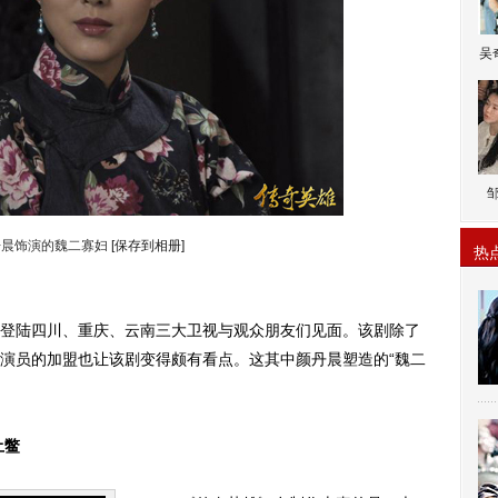
吴
丹晨饰演的魏二寡妇
[保存到相册]
热
登陆四川、重庆、云南三大卫视与观众朋友们见面。该剧除了
演员的加盟也让该剧变得颇有看点。这其中颜丹晨塑造的“魏二
土鳖