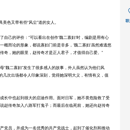
美色又带有些“风尘”道的女人。
己的评价：“可以看出在创作‘魏二寡妇’时，编剧是用有心
一概而论的形象，都说寡妇门前是非多，‘魏二寡妇’虽然难逃悠
传奇，她的眼里，赵传奇才是正人君子，才值得自己爱。”
“魏二寡妇”发生了很多感人的故事，外人虽然认为他们风
”的几次出场都令人印象深刻，觉得她深明大义，有情有义，值
长中也起到很大的启迪作用。面对日军，她不畏危险救了受
说赵传奇加入八路军打鬼子；而最后在临死前，她还向赵传奇
党员，并成为一名优秀的共产党战士，起到了催化剂和推动