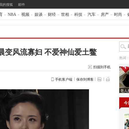
我的搜狐
邮件
育
-
NBA
-
视频
-
娱谈
-
财经
-
世相
-
科技
-
汽车
-
房产
-
时尚
-
晨变风流寡妇 不爱神仙爱土鳖
热词
扫描到手机
手机客户端
保存到博客
今