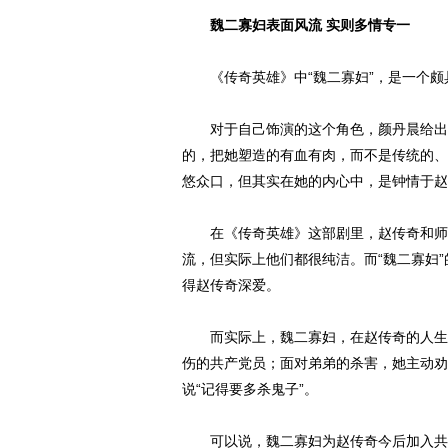
魏二寡妇表面风流 实则多情专一
《传奇英雄》中“魏二寡妇”，是一个颇具
对于自己饰演的这个角色，颜丹晨给出了自
的，把她塑造的有血有肉，而不是传统的、
悠众口，但其实在她的内心中，是钟情于赵
在《传奇英雄》这部剧里，赵传奇和师母
流，但实际上他们都很纯洁。而“魏二寡妇
得赵传奇深爱。
而实际上，魏二寡妇，在赵传奇的人生成
伤的共产党员；面对弟弟的杀害，她主动劝
说“记得要多杀鬼子”。
可以说，魏二寡妇为赵传奇今后加入共产