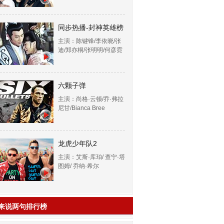
同步热播-封神英雄榜
主演：陈键锋/李依晓/张
迪/郑亦桐/张明明/何彦霓
六颗子弹
主演：尚格·云顿/乔·弗拉
尼甘/Bianca Bree
龙虎少年队2
主演：艾斯·库珀/ 查宁·塔
图姆/ 乔纳·希尔
来说两句排行榜