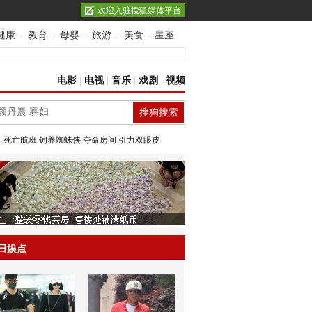
欢迎入驻搜狐媒体平台
健康
-
教育
-
母婴
-
旅游
-
美食
-
星座
电影
|
电视
|
音乐
|
戏剧
|
视频
：
死亡航班
饲养蜘蛛侠
夺命房间
引力双眼皮
日娱点