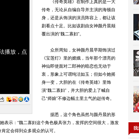
《传奇英雄》在制作上真的是一大
传奇，无论从自编自导并主演的海顿自
身，还是从饰演的演员阵容上，都让该
剧看点十足。比如该剧由女神颜丹晨颠
覆出演的“魏二寡妇”。
众所周知，女神颜丹晨早期饰演过
无法播放，点
《宝莲灯》里的嫦娥，当年那个漂亮的
神仙即使面对二郎神的暗恋也无动于
衷，形象上可谓纯洁如玉；但如今她摇
身一变，大胆的在《传奇英雄》里饰
演“魏二寡妇”，并大胆的爱上了喊自
己“师娘”不修边幅土里土气的赵传奇。
据悉，这个角色虽然与颜丹晨的形
她表示：“魏二寡妇这个角色极具张力，发挥的空间很大，激发
我
象肯定会得到众多观众的认可。