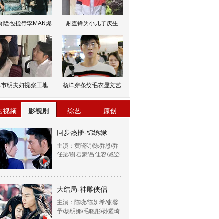
奇隆包揽行李MAN爆
谢霆锋为小儿子庆生
邹市明夫妇视察工地
杨洋穿条纹毛衣显文艺
点视频
影视剧
综艺
原创
同步热播-锦绣缘
主演：黄晓明/陈乔恩/乔
任梁/谢君豪/吕佳容/戚迹
大结局-神雕侠侣
主演：陈晓/陈妍希/张馨
予/杨明娜/毛晓彤/孙耀琦