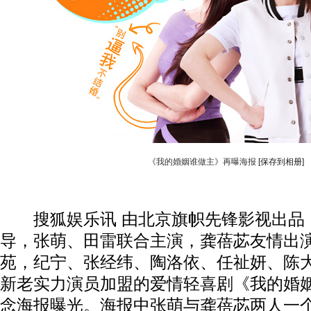
《我的婚姻谁做主》再曝海报
[保存到相册]
搜狐娱乐讯 由北京旗帜先锋影视出品
导，张萌、田雷联合主演，龚蓓苾友情出
苑，纪宁、张经纬、陶洛依、任祉妍、陈
新老实力演员加盟的爱情轻喜剧《我的婚
念海报曝光。海报中张萌与龚蓓苾两人一