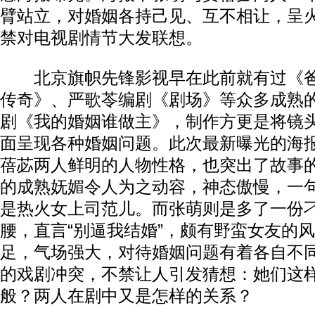
臂站立，对婚姻各持己见、互不相让，呈
禁对电视剧情节大发联想。
北京旗帜先锋影视早在此前就有过《爸
传奇》、严歌苓编剧《剧场》等众多成熟
剧《我的婚姻谁做主》，制作方更是将镜
面呈现各种婚姻问题。此次最新曝光的海
蓓苾两人鲜明的人物性格，也突出了故事
的成熟妩媚令人为之动容，神态傲慢，一句
是热火女上司范儿。而张萌则是多了一份
腰，直言“别逼我结婚”，颇有野蛮女友的
足，气场强大，对待婚姻问题有着各自不
的戏剧冲突，不禁让人引发猜想：她们这
般？两人在剧中又是怎样的关系？