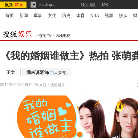
loading...
我的搜狐
邮件
首页
-
新闻
-
军事
-
文化
-
历史
-
体育
-
NBA
-
视频
-
娱谈
-
财
>
电视 TV
>
内地电视
《我的婚姻谁做主》热拍 张萌
正文
我来说两句
(
人参与)
2014年05月09日14:06
来源：
搜狐娱乐