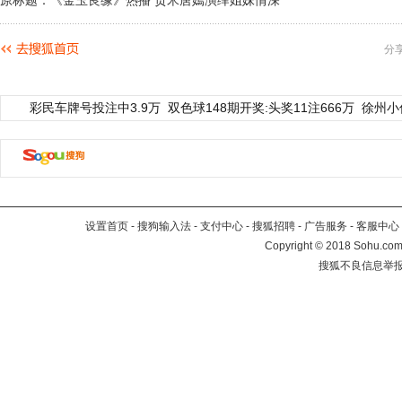
原标题：《金玉良缘》热播 贡米唐嫣演绎姐妹情深
分
彩民车牌号投注中3.9万
双色球148期开奖:头奖11注666万
徐州小
设置首页
-
搜狗输入法
-
支付中心
-
搜狐招聘
-
广告服务
-
客服中心
Copyright
©
2018 Sohu.com 
搜狐不良信息举