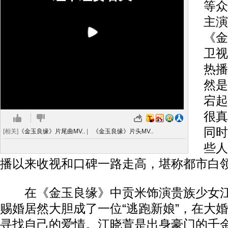
等众
主演
《金
卫视
热播
然是
宕起
很真
同时
[相关]
《金玉良缘》片尾曲MV..
|
《金玉良缘》片头MV..
些人
播以来收视和口碑一路走高，堪称都市白
在《金玉良缘》中贡米饰演贵族少女江
赐婚居然大胆成了一位“逃跑新娘”，在大
寻找自己的爱情。江晓萱是出身豪门的千