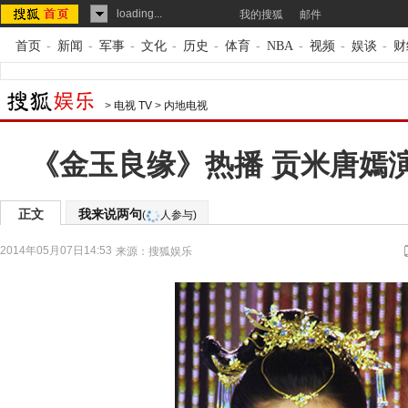
loading...
我的搜狐
邮件
首页
-
新闻
-
军事
-
文化
-
历史
-
体育
-
NBA
-
视频
-
娱谈
-
财
>
电视 TV
>
内地电视
《金玉良缘》热播 贡米唐嫣
正文
我来说两句
(
人参与)
2014年05月07日14:53
来源：
搜狐娱乐