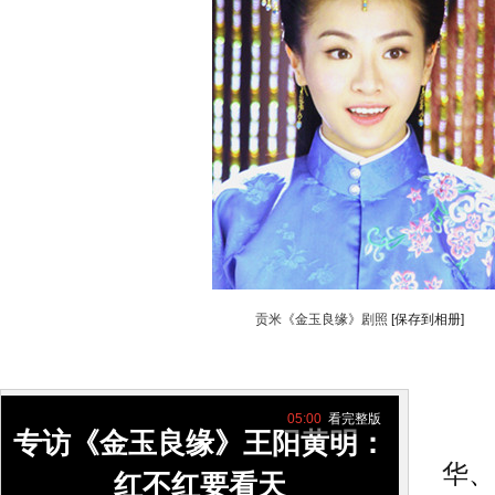
贡米《金玉良缘》剧照
[保存到相册]
05:00
看完整版
搜
专访《金玉良缘》王阳黄明：
华
、
红不红要看天