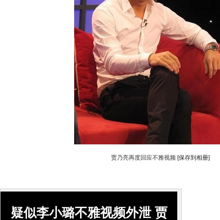
贾乃亮再度回应不雅视频
[保存到相册]
搜
疑似李小璐不雅视频外泄 贾