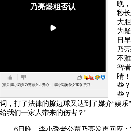
晚，
乃亮爆粗否认
秒长
大胆
为疑
日早
乃亮
不雅
智者
睛！
些？
[相关]
李小璐贾乃亮撇女儿开心..
|
李小璐抱爱女离京 贾乃..
些？
词，打了法律的擦边球又达到了媒介“娱乐
给我们一家人带来的伤害？”
6日晚，李小璐老公贾乃亮发声回应：“