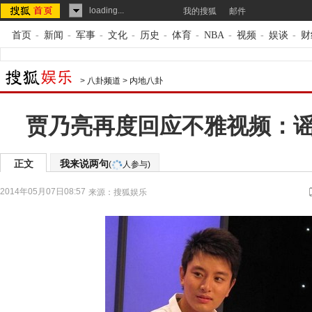
loading...
我的搜狐
邮件
首页
-
新闻
-
军事
-
文化
-
历史
-
体育
-
NBA
-
视频
-
娱谈
-
财
>
八卦频道
>
内地八卦
贾乃亮再度回应不雅视频：
正文
我来说两句
(
人参与)
2014年05月07日08:57
来源：
搜狐娱乐