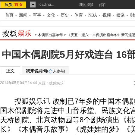
loading...
我的搜狐
邮件
首页
-
新闻
-
军事
-
文化
-
历史
-
体育
-
NBA
-
视频
-
娱谈
-
财
>
木偶演出嘉年华
>
《庆五一迎六一木偶演出嘉年华》新闻速
中国木偶剧院5月好戏连台 16
正文
我来说两句
(
人参与)
2014年05月04日14:44
来源：
搜狐娱乐
搜狐娱乐讯 改制已7年多的中国木偶剧院
国木偶剧院将走进中山音乐堂、民族文化
天桥剧院、北京动物园等8个剧场演出《
长》《木偶音乐故事》《虎娃娃的梦》《