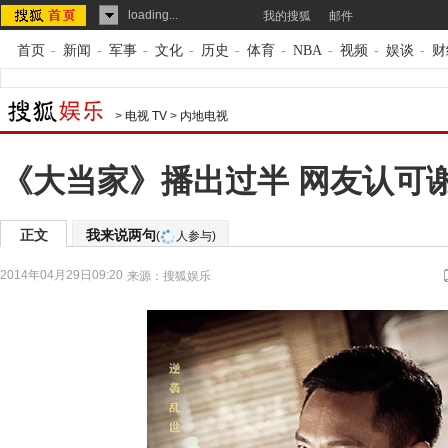
loading...
我的搜狐
邮件
首页
-
新闻
-
军事
-
文化
-
历史
-
体育
-
NBA
-
视频
-
娱谈
-
财
>
电视 TV
>
内地电视
《大当家》播出过半 网友认可
正文
我来说两句
(
人参与)
2014年04月29日09:20
来源：
搜狐娱乐