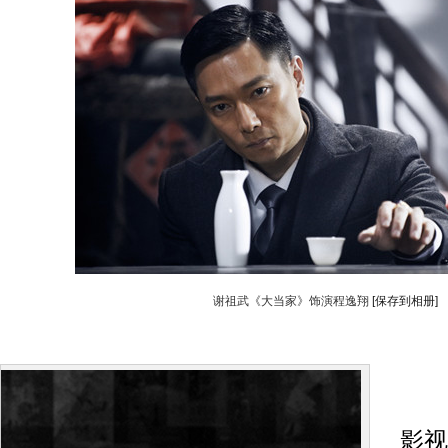
谢祖武《大当家》饰演程逸翔
[保存到相册]
搜
影视