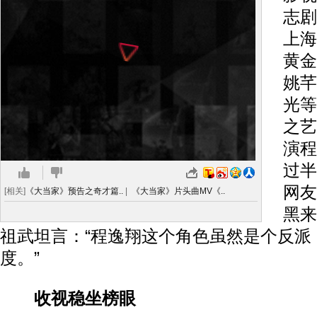
志剧
上海
黄金
姚芊
光等
之艺
演程
过半
网友
[相关]
《大当家》预告之奇才篇..
|
《大当家》片头曲MV《..
黑来
祖武坦言：“程逸翔这个角色虽然是个反派
度。”
收视稳坐榜眼