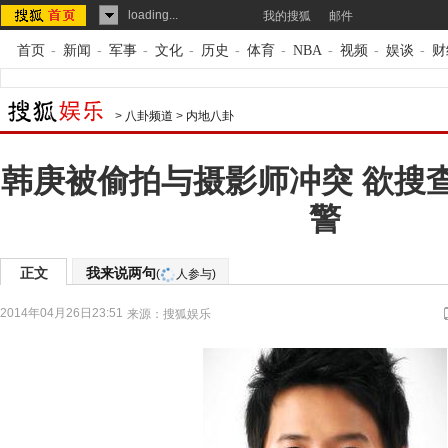
loading...
我的搜狐
邮件
首页
-
新闻
-
军事
-
文化
-
历史
-
体育
-
NBA
-
视频
-
娱谈
-
财
>
八卦频道
>
内地八卦
韩庚被偷拍与摄影师冲突 欲搜
警
正文
我来说两句
(
人参与)
2014年04月26日23:51
来源：
搜狐娱乐