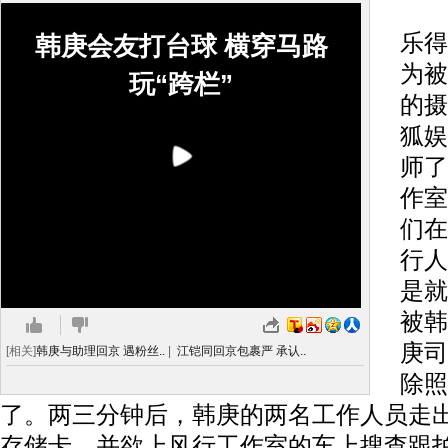
2
乐得
韩庚会友打台球 横穿马路
为被
玩“跨栏”
的摄
狐娱
师了
作室
们在
行人
是就
被韩
庚司
[相关]
韩庚与助理回京 遇粉丝..
|
江铠同回京包裹严 承认..
除照
了。两三分钟后，韩庚的两名工作人员走
存储卡，并欲上风行工作室的车上搜查跟