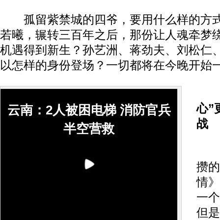
孤留紫禁城的四爷，要用什么样的方式
若曦，辗转三百年之后，那份让人魂牵梦
机遇得到新生？孙艺洲、蒋劲夫、刘松仁
以怎样的身份登场？一切都将在今晚开始
心”
云南：2人被困电梯 消防官兵
战
半空营救
携
攒的
情》
一个
但是