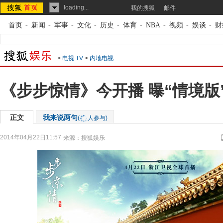
loading...
我的搜狐
邮件
首页
-
新闻
-
军事
-
文化
-
历史
-
体育
-
NBA
-
视频
-
娱谈
-
财
>
电视 TV
>
内地电视
《步步惊情》今开播 曝“情境版
正文
我来说两句
(
人参与)
2014年04月22日11:57
来源：
搜狐娱乐