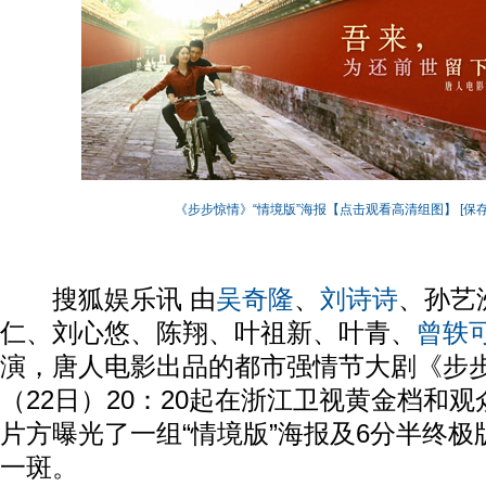
《步步惊情》“情境版”海报【点击观看高清组图】
[保
搜狐娱乐讯 由
吴奇隆
、
刘诗诗
、孙艺
仁、刘心悠、陈翔、叶祖新、叶青、
曾轶
演，唐人电影出品的都市强情节大剧《步
（22日）20：20起在浙江卫视黄金档和
片方曝光了一组“情境版”海报及6分半终
一斑。