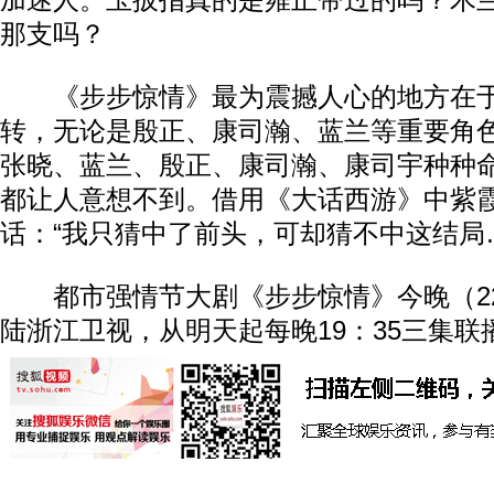
加迷人。玉扳指真的是雍正带过的吗？木
那支吗？
《步步惊情》最为震撼人心的地方在于
转，无论是殷正、康司瀚、蓝兰等重要角
张晓、蓝兰、殷正、康司瀚、康司宇种种
都让人意想不到。借用《大话西游》中紫
话：“我只猜中了前头，可却猜不中这结局
都市强情节大剧《步步惊情》今晚（22日
陆浙江卫视，从明天起每晚19：35三集联