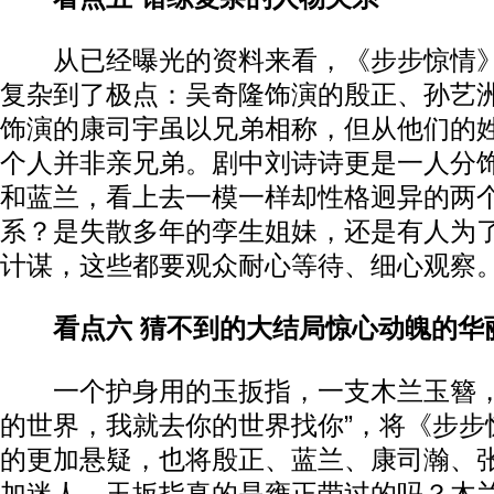
从已经曝光的资料来看，《步步惊情》
复杂到了极点：吴奇隆饰演的殷正、孙艺
饰演的康司宇虽以兄弟相称，但从他们的
个人并非亲兄弟。剧中刘诗诗更是一人分饰两
和蓝兰，看上去一模一样却性格迥异的两
系？是失散多年的孪生姐妹，还是有人为了
计谋，这些都要观众耐心等待、细心观察
看点六 猜不到的大结局惊心动魄的华
一个护身用的玉扳指，一支木兰玉簪，
的世界，我就去你的世界找你”，将《步步
的更加悬疑，也将殷正、蓝兰、康司瀚、