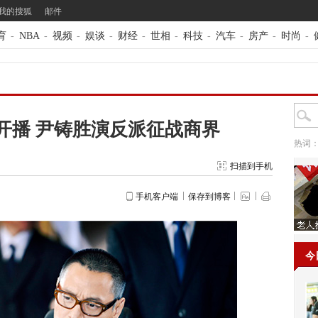
我的搜狐
邮件
育
-
NBA
-
视频
-
娱谈
-
财经
-
世相
-
科技
-
汽车
-
房产
-
时尚
-
开播 尹铸胜演反派征战商界
热词
扫描到手机
手机客户端
保存到博客
今