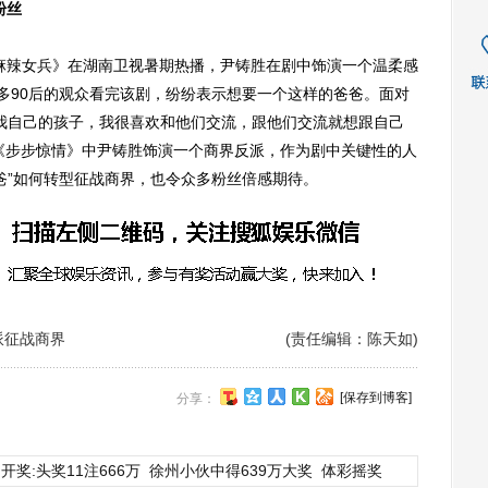
粉丝
麻辣女兵》在湖南卫视暑期热播，尹铸胜在剧中饰演一个温柔感
很多90后的观众看完该剧，纷纷表示想要一个这样的爸爸。面对
像我自己的孩子，我很喜欢和他们交流，跟他们交流就想跟自己
《步步惊情》中尹铸胜饰演一个商界反派，作为剧中关键性的人
爸”如何转型征战商界，也令众多粉丝倍感期待。
派征战商界
(责任编辑：陈天如)
[保存到博客]
分享：
开奖:头奖11注666万
徐州小伙中得639万大奖
体彩摇奖