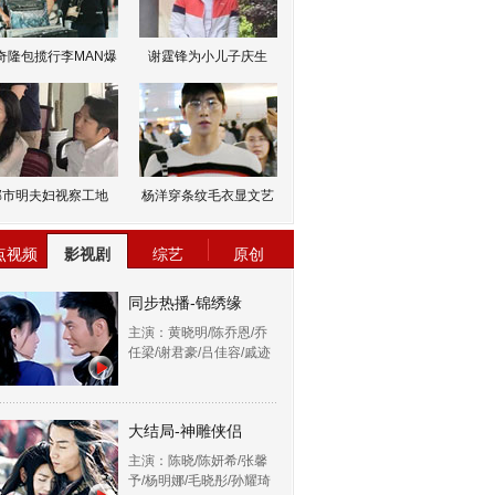
奇隆包揽行李MAN爆
谢霆锋为小儿子庆生
邹市明夫妇视察工地
杨洋穿条纹毛衣显文艺
点视频
影视剧
综艺
原创
同步热播-锦绣缘
主演：黄晓明/陈乔恩/乔
任梁/谢君豪/吕佳容/戚迹
大结局-神雕侠侣
主演：陈晓/陈妍希/张馨
予/杨明娜/毛晓彤/孙耀琦