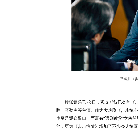
尹铸胜《
搜狐娱乐讯 今日，观众期待已久的《步
胜、
蒋劲夫
等主演。作为大热剧《步步惊心
也吊足观众胃口。而富有“话剧教父”之称
丝，更为《步步惊情》增加了不少令人惊喜