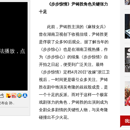
《步步惊情》尹铸胜角色关键张力
十足
此前，尹铸胜主演的《麻辣女兵》
曾在湖南卫视创下收视佳绩，尹铸胜更
是俘获了众多90后观众。据了解当年的
《步步惊心》也是在湖南卫视热播，作
无法播放，点
为《步步惊心》的续集《步步惊情》自
开拍之日起，便受到广泛关注。最终
《步步惊情》定档4月20日“改嫁”浙江卫
视后，一时间更是吸引众多关注。尹铸
胜在剧中饰演吴奇隆的叔叔殷成贵，是
一个十足的反派。而对于这样一个极富
戏剧张力的角色，尹铸胜的出演则成为
会 孙..
全剧众多剧情的关键性人物，与吴奇隆
碰撞出不少火花。
我