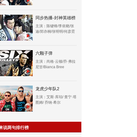
同步热播-封神英雄榜
主演：陈键锋/李依晓/张
迪/郑亦桐/张明明/何彦霓
六颗子弹
主演：尚格·云顿/乔·弗拉
尼甘/Bianca Bree
龙虎少年队2
主演：艾斯·库珀/ 查宁·塔
图姆/ 乔纳·希尔
来说两句排行榜