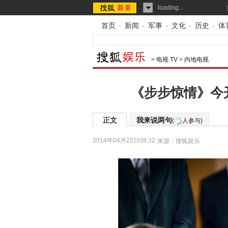
loading...
首页
-
新闻
-
军事
-
文化
-
历史
-
体
>
电视 TV
>
内地电视
《步步惊情》今
正文
我来说两句
(
人参与)
2014年04月22日09:32
来源：
搜狐娱乐