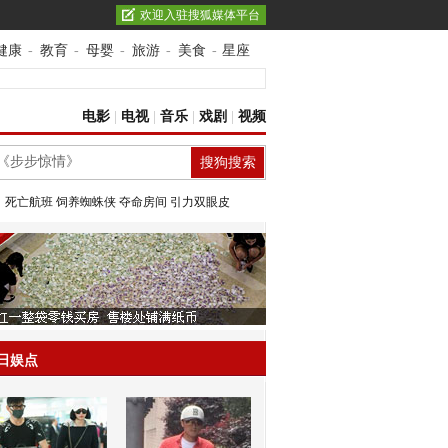
欢迎入驻搜狐媒体平台
健康
-
教育
-
母婴
-
旅游
-
美食
-
星座
电影
|
电视
|
音乐
|
戏剧
|
视频
：
死亡航班
饲养蜘蛛侠
夺命房间
引力双眼皮
日娱点