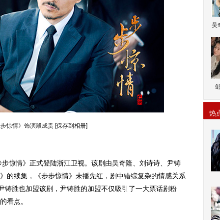
吴
热
步步惊情》饰演殷成贵
[保存到相册]
步惊情》正式登陆浙江卫视。该剧由
吴奇隆
、
刘诗诗
、尹铸
》的续集，《步步惊情》未播先红，剧中错综复杂的情感关系
的尹铸胜也加盟该剧，尹铸胜的加盟不仅吸引了一大票话剧粉
的看点。