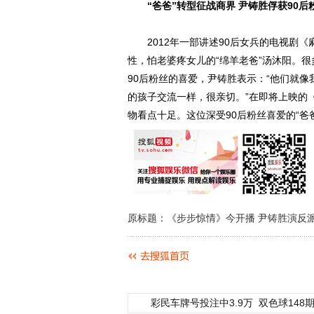
“爸爸”转型征战商界 尹铸胜俘获90后
2012年一部讲述90后女兵的电视剧《
性，怕老婆疼女儿的“绵羊老爸”汤沐阳。
90后粉丝的喜爱，尹铸胜表示：“他们就
的孩子交流一样，很亲切。”在即将上映的
物看点十足。这位深受90后粉丝喜爱的“爸
原标题：《步步惊情》今开播 尹铸胜演反
彩民车牌号投注中3.9万
双色球148期