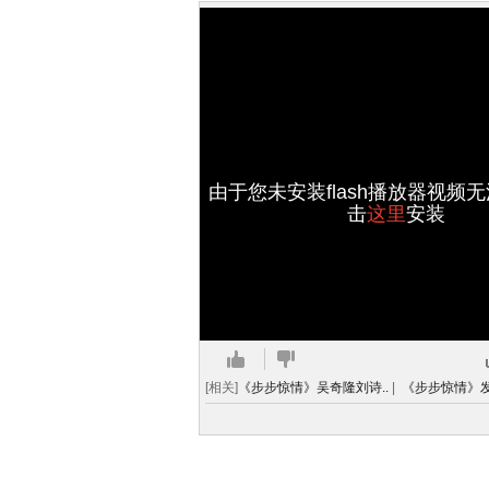
由于您未安装flash播放器视频
击
这里
安装
[相关]
《步步惊情》吴奇隆刘诗..
|
《步步惊情》发布