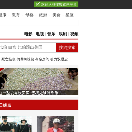
欢迎入驻搜狐媒体平台
健康
-
教育
-
母婴
-
旅游
-
美食
-
星座
电影
|
电视
|
音乐
|
戏剧
|
视频
：
死亡航班
饲养蜘蛛侠
夺命房间
引力双眼皮
日娱点