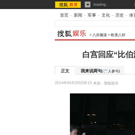
loading...
首页
-
新闻
-
军事
-
文化
-
历史
-
体
>
八卦频道
>
欧美八卦
白宫回应“比伯
正文
我来说两句
(
人参与)
2014年04月20日09:15
来源：
搜狐娱乐