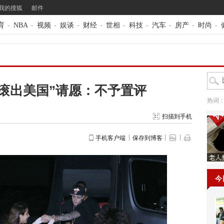
我的搜狐
邮件
育
-
NBA
-
视频
-
娱谈
-
财经
-
世相
-
科技
-
汽车
-
房产
-
时尚
-
滚出美国”请愿：不予置评
热词
扫描到手机
手机客户端
保存到博客
今