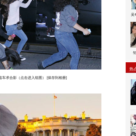
吴
热
追车求合影（点击进入组图）
[保存到相册]