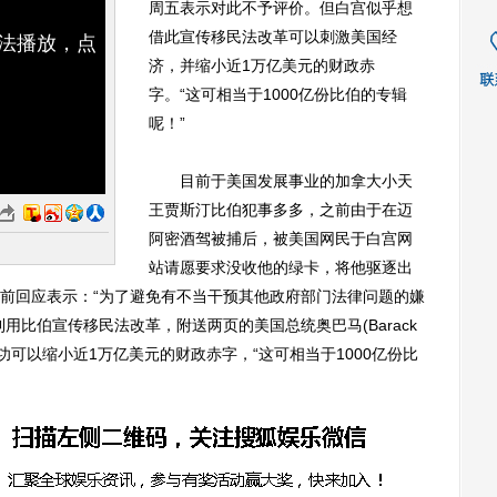
周五表示对此不予评价。但白宫似乎想
借此宣传移民法改革可以刺激美国经
无法播放，点
济，并缩小近1万亿美元的财政赤
字。“这可相当于1000亿份比伯的专辑
呢！”
目前于美国发展事业的加拿大小天
王贾斯汀比伯犯事多多，之前由于在迈
阿密酒驾被捕后，被美国网民于白宫网
站请愿要求没收他的绿卡，将他驱逐出
前回应表示：“为了避免有不当干预其他政府部门法律问题的嫌
用比伯宣传移民法改革，附送两页的美国总统奥巴马(Barack
功可以缩小近1万亿美元的财政赤字，“这可相当于1000亿份比