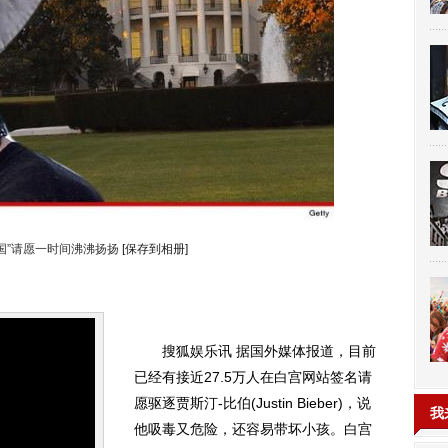
国”请愿一时间沸沸扬扬
[保存到相册]
搜狐娱乐讯 据国外媒体报道，目前
已经有接近27.5万人在白宫网站签名请
愿驱逐贾斯汀-比伯(Justin Bieber)，说
我
他吸毒又危险，还容易带坏小孩。白宫