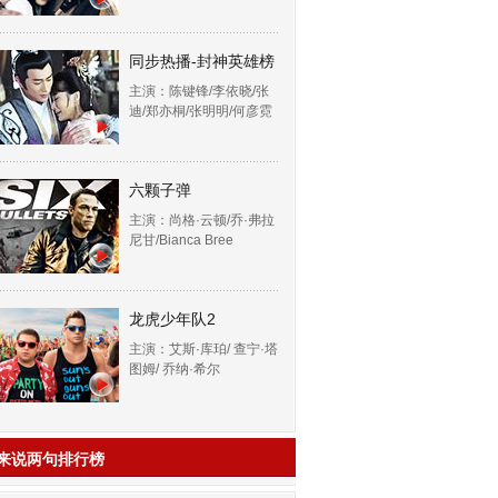
同步热播-封神英雄榜
主演：陈键锋/李依晓/张
迪/郑亦桐/张明明/何彦霓
六颗子弹
主演：尚格·云顿/乔·弗拉
尼甘/Bianca Bree
龙虎少年队2
主演：艾斯·库珀/ 查宁·塔
图姆/ 乔纳·希尔
来说两句排行榜