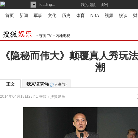
loading...
我的搜狐
邮件
首页
-
新闻
-
军事
-
文化
-
历史
-
体育
-
NBA
-
视频
-
娱谈
-
财
>
电视 TV
>
内地电视
《隐秘而伟大》颠覆真人秀玩法
潮
正文
我来说两句
(
人参与)
2014年04月18日23:41
来源：
搜狐娱乐