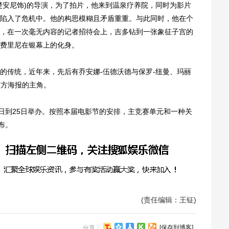
安尼饰)的导演，为了拍片，他来到温泉疗养院，同时为影片
陷入了危机中。他的构思模糊且矛盾重重。与此同时，他在个
，在一次毫无内容的记者招待会上，吉多钻到一张象征子宫的
费里尼在银幕上的化身。
传统，近年来，先后有乔安娜-伍德沃德与保罗-纽曼、玛丽
官方海报的主角。
到25日举办。按照本届电影节的安排，主竞赛单元和一种关
布。
(责任编辑：王钲)
[保存到博客]
分享：