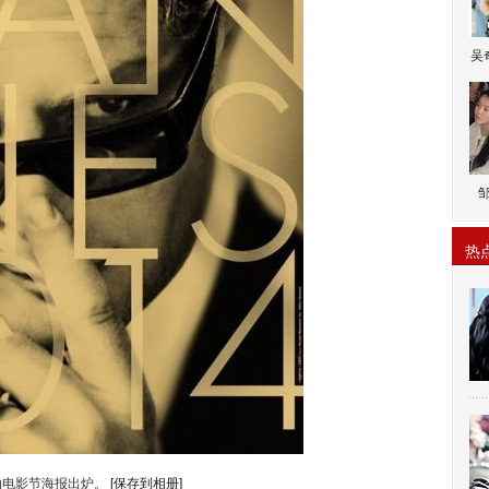
吴
热
纳电影节海报出炉。
[保存到相册]