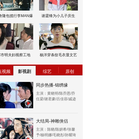
奇隆包揽行李MAN爆
谢霆锋为小儿子庆生
邹市明夫妇视察工地
杨洋穿条纹毛衣显文艺
点视频
影视剧
综艺
原创
同步热播-锦绣缘
主演：黄晓明/陈乔恩/乔
任梁/谢君豪/吕佳容/戚迹
大结局-神雕侠侣
主演：陈晓/陈妍希/张馨
予/杨明娜/毛晓彤/孙耀琦