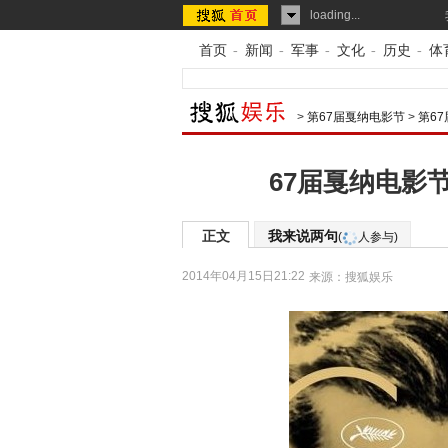
loading...
首页
-
新闻
-
军事
-
文化
-
历史
-
体
>
第67届戛纳电影节
>
第6
67届戛纳电影
正文
我来说两句
(
人参与)
2014年04月15日21:22
来源：
搜狐娱乐