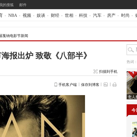
我的搜狐
邮件
育
-
NBA
-
视频
-
娱谈
-
财经
-
世相
-
科技
-
汽车
-
房产
-
时尚
-
7届戛纳电影节新闻
节海报出炉 致敬《八部半》
热词
扫描到手机
手机客户端
保存到博客
今