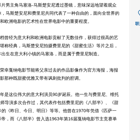
，影片男主角马塞洛-马斯楚安尼透过墨镜，意味深远地望着观众
师称，马斯楚安尼和费里尼共同代表了一种自由的，面向全世界的
和欧洲电影的艺术性在世界电影中的重要程度。
曾经为意大利和欧洲电影贡献了无数佳作，获得过很高的艺
堪称经典，马斯楚安尼拍摄费里尼的《甜蜜生活》等片之后，
4年出生在意大利小镇的马塞洛，而是属于费里尼制造。
幸戛纳电影节能将父亲过去的作品影像作为官方海报，海报
影那种既甜蜜优雅又带有讽刺批判的腔调。
今年是这位伟大的意大利演员90岁诞辰。他一生与费里尼、维托
等大师导演多次合作过，其代表作包括费里尼的《八部半》、《甜
卡的《昨日、今日、明日》等等。他曾在1970年凭借《匹萨一
影帝，而《八部半》曾入选1963年第16届戛纳电影节主竞赛单