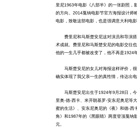
里尼1963年电影《八部半》的一张剧照
的方向。2014戛纳电影节官方海报设计
电影，致敬这部电影，也是强调意大利电影
费里尼和马斯楚安尼这对演员和导演搭档
术成就。费里尼和马斯楚安尼的电影交往也
他的一生几乎都被改变了，他不再是192
马斯楚安尼的女儿对海报这样评价，很荣
确实体现了我父亲一生的真性情，传达出电
马斯楚安尼出生于1924年9月28日，
里奥-德-西卡、米开朗基罗-安东尼奥尼
蜜的生活》、安东尼奥尼的《夜》和德-西
角》和1987年的《黑眼睛》两度登顶戛纳
元。