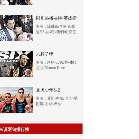
同步热播-封神英雄榜
主演：陈键锋/李依晓/张
迪/郑亦桐/张明明/何彦霓
六颗子弹
主演：尚格·云顿/乔·弗拉
尼甘/Bianca Bree
龙虎少年队2
主演：艾斯·库珀/ 查宁·塔
图姆/ 乔纳·希尔
来说两句排行榜