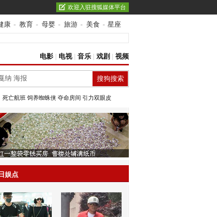
欢迎入驻搜狐媒体平台
健康
-
教育
-
母婴
-
旅游
-
美食
-
星座
电影
|
电视
|
音乐
|
戏剧
|
视频
：
死亡航班
饲养蜘蛛侠
夺命房间
引力双眼皮
日娱点