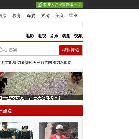
欢迎入驻搜狐媒体平台
健康
-
教育
-
母婴
-
旅游
-
美食
-
星座
电影
|
电视
|
音乐
|
戏剧
|
视频
：
死亡航班
饲养蜘蛛侠
夺命房间
引力双眼皮
日娱点