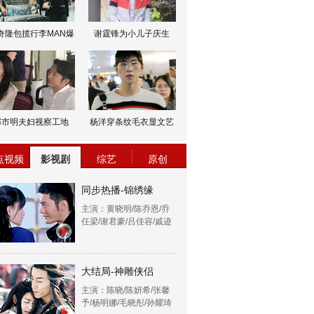
奇隆包揽行李MAN爆
谢霆锋为小儿子庆生
邹市明夫妇视察工地
杨洋穿条纹毛衣显文艺
点视频
影视剧
综艺
原创
同步热播-锦绣缘
主演：黄晓明/陈乔恩/乔
任梁/谢君豪/吕佳容/戚迹
大结局-神雕侠侣
主演：陈晓/陈妍希/张馨
予/杨明娜/毛晓彤/孙耀琦