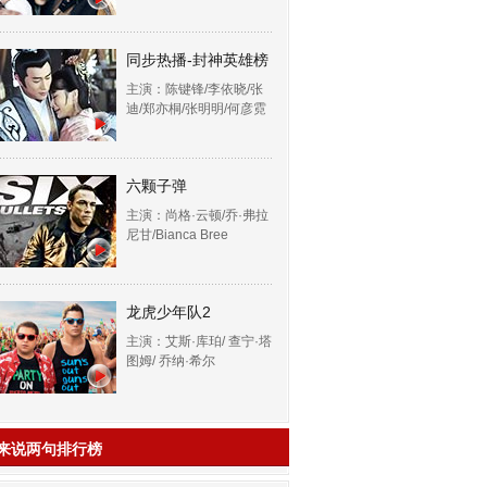
同步热播-封神英雄榜
主演：陈键锋/李依晓/张
迪/郑亦桐/张明明/何彦霓
六颗子弹
主演：尚格·云顿/乔·弗拉
尼甘/Bianca Bree
龙虎少年队2
主演：艾斯·库珀/ 查宁·塔
图姆/ 乔纳·希尔
来说两句排行榜