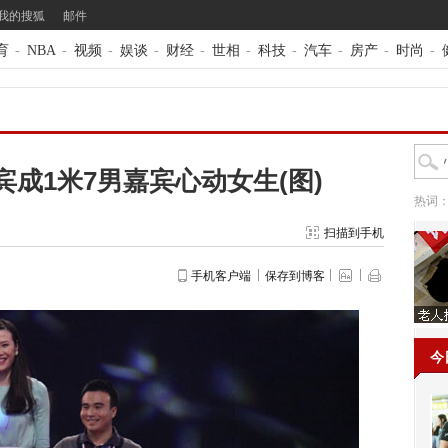
我的搜狐
邮件
育
-
NBA
-
视频
-
娱谈
-
财经
-
世相
-
科技
-
汽车
-
房产
-
时尚
-
宾成1米7男嘉宾心动女生(图)
热词
扫描到手机
手机客户端
保存到博客
今