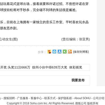
喆玩着花式篮球出场，接着就要和许诺过招。不曾想许诺在穿
球技轻松将对手秒杀，完全碰不到球的朱喆很是尴尬。
，目前在上海拥有一家独立的音乐工作室。平时喜欢玩水晶
朋友恶作剧。
动女生(图)
(责任编辑：张亚男)
[保存到博客]
分享：
开奖:头奖11注666万
徐州小伙中得639万大奖
体彩摇奖
我要发布
心
-
搜狐招聘
-
广告服务
-
客服中心
-
联系方式
-
保护隐私权
-
About SOHU
-
公司介绍
Copyright
©
2018 Sohu.com Inc. All Rights Reserved. 搜狐公司
版权所有