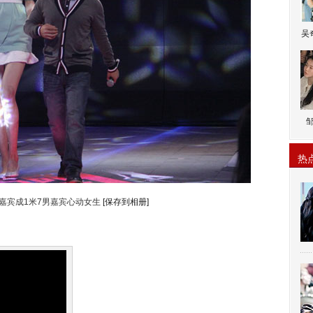
吴
热
女嘉宾成1米7男嘉宾心动女生
[保存到相册]