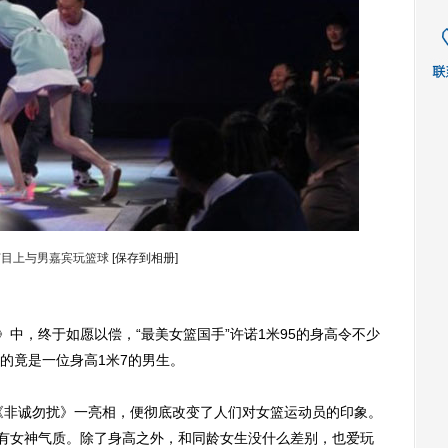
节目上与男嘉宾玩篮球
[保存到相册]
中，终于如愿以偿，“最美女篮国手”许诺1米95的身高令不少
的竟是一位身高1米7的男生。
《非诚勿扰》一亮相，便彻底改变了人们对女篮运动员的印象。
颇有女神气质。除了身高之外，和同龄女生没什么差别，也爱玩