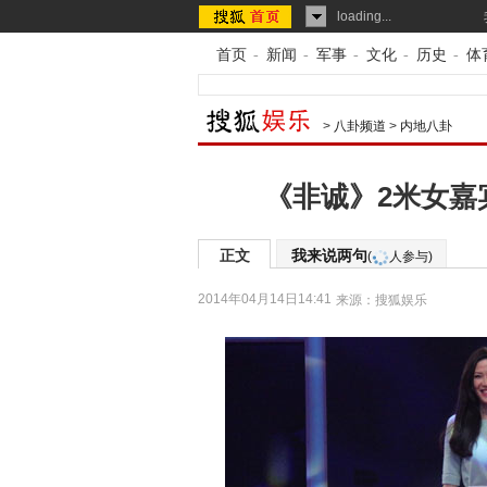
loading...
首页
-
新闻
-
军事
-
文化
-
历史
-
体
>
八卦频道
>
内地八卦
《非诚》2米女嘉
正文
我来说两句
(
人参与)
2014年04月14日14:41
来源：
搜狐娱乐